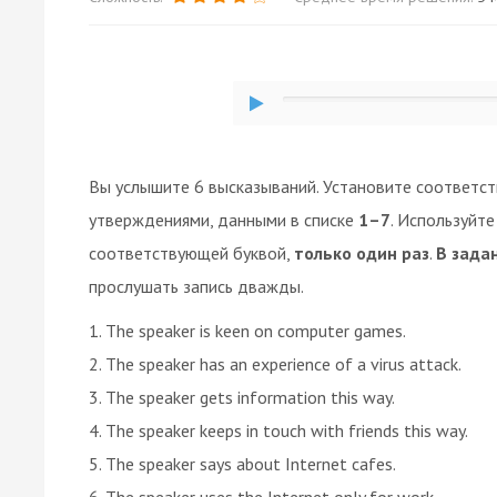
Вы услышите 6 высказываний. Установите соответс
утверждениями, данными в списке
1–7
. Используйт
соответствующей буквой,
только один раз
.
В зада
прослушать запись дважды.
1. The speaker is keen on computer games.
2. The speaker has an experience of a virus attack.
3. The speaker gets information this way.
4. The speaker keeps in touch with friends this way.
5. The speaker says about Internet cafes.
6. The speaker uses the Internet only for work.