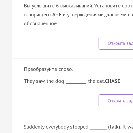
Вы услышите 6 высказываний. Установите соо
говорящего
A–F
и утверждениями, данными в 
обозначенное …
Преобразуйте слово.
They saw the dog __________ the cat.
CHASE
Suddenly everybody stopped ________ (talk). It wa