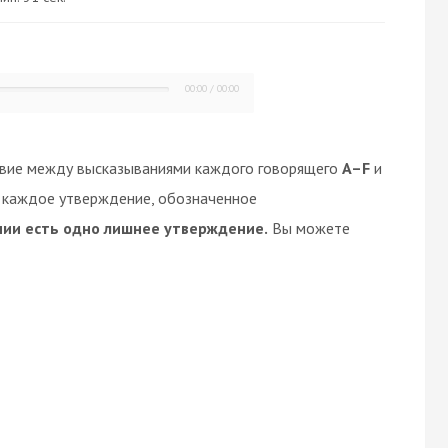
00:00
/
00:00
твие между высказываниями каждого говорящего
A–F
и
е каждое утверждение, обозначенное
нии есть одно лишнее утверждение.
Вы можете