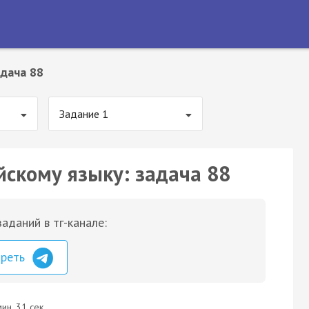
дача 88
Задание 1
йскому языку: задача 88
аданий в тг-канале:
треть
ин. 31 сек.