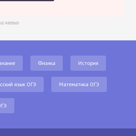
ых данных
.
знание
Физика
История
сский язык ОГЭ
Математика ОГЭ
ОГЭ