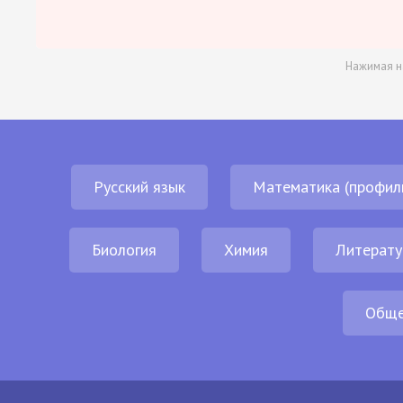
Нажимая н
Русский язык
Математика (профил
Биология
Химия
Литерату
Обще