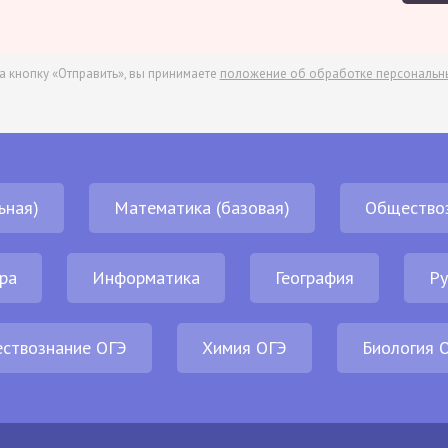
а кнопку «Отправить», вы принимаете
положение об обработке персональн
ьная)
Математика (базовая)
Общество
ра
Информатика
География
Ру
ствознание ОГЭ
Химия ОГЭ
Биология 