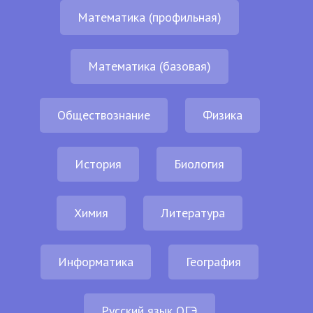
Математика (профильная)
Математика (базовая)
Обществознание
Физика
История
Биология
Химия
Литература
Информатика
География
Русский язык ОГЭ