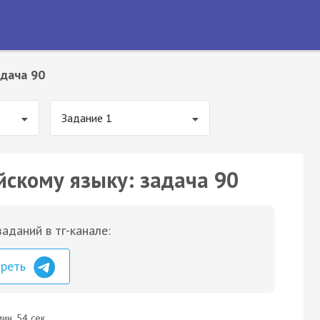
дача 90
Задание 1
йскому языку: задача 90
аданий в тг-канале:
треть
ин. 54 сек.