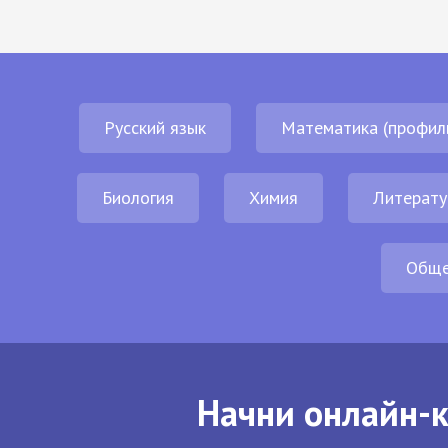
Русский язык
Математика (профил
Биология
Химия
Литерату
Обще
Начни онлайн-к