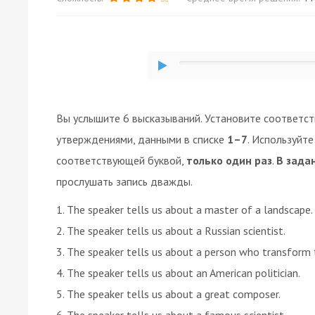
Вы услышите 6 высказываний. Установите соответс
утверждениями, данными в списке
1–7
. Используйт
соответствующей буквой,
только один раз
.
В зада
прослушать запись дважды.
1. The speaker tells us about a master of a landscape.
2. The speaker tells us about a Russian scientist.
3. The speaker tells us about a person who transform 
4. The speaker tells us about an American politician.
5. The speaker tells us about a great composer.
6. The speaker tells us about a famous scientist.