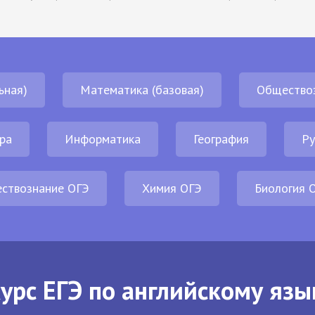
ьная)
Математика (базовая)
Общество
ра
Информатика
География
Ру
ствознание ОГЭ
Химия ОГЭ
Биология 
урс ЕГЭ по английскому язы