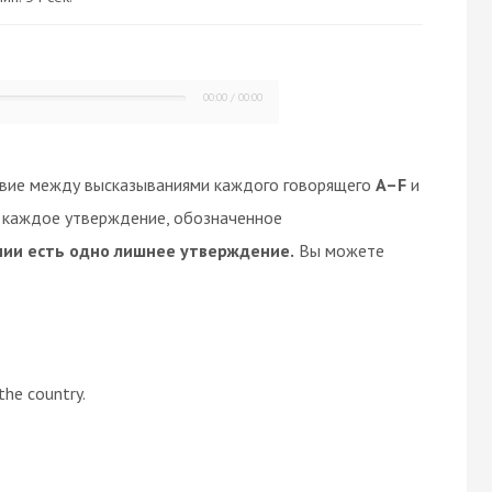
00:00
/
00:00
твие между высказываниями каждого говорящего
A–F
и
е каждое утверждение, обозначенное
нии есть одно лишнее утверждение.
Вы можете
the country.