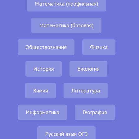
Математика (профильная)
Математика (базовая)
Обществознание
Физика
История
Биология
Химия
Литература
Информатика
География
Русский язык ОГЭ