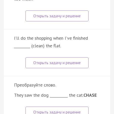
I'll do the shopping when I've finished
_________ (clean) the flat.
Преобразуйте слово.
They saw the dog __________ the cat.
CHASE