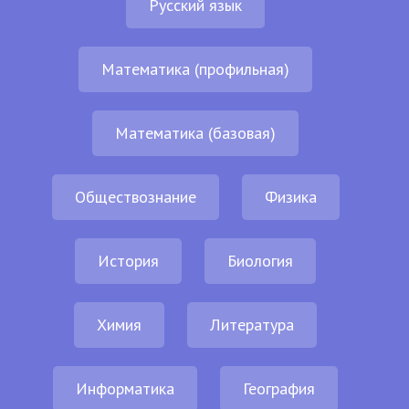
Русский язык
Математика (профильная)
Математика (базовая)
Обществознание
Физика
История
Биология
Химия
Литература
Информатика
География