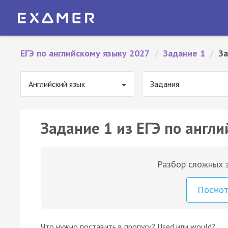
ЕГЭ по английскому языку 2027
/
Задание 1
/
За
Английский язык
Задания
Задание 1 из ЕГЭ по англи
Разбор сложных з
Посмо
Что нужно поставить в пропуск? Used или would?