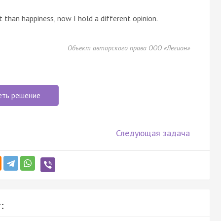
 than happiness, now I hold a different opinion.
Объект авторского права ООО «Легион»
еть решение
Следующая задача
: