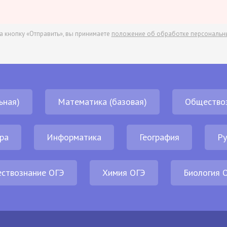
а кнопку «Отправить», вы принимаете
положение об обработке персональн
ьная)
Математика (базовая)
Общество
ра
Информатика
География
Ру
ствознание ОГЭ
Химия ОГЭ
Биология 