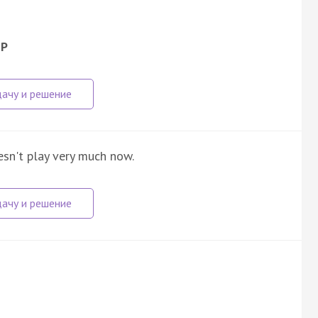
LP
oesn't play very much now.