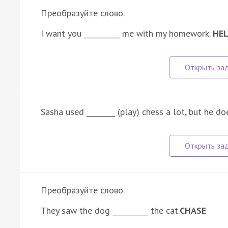
Преобразуйте слово.
I want you __________ me with my homework.
HE
Sasha used ________ (play) chess a lot, but he d
Преобразуйте слово.
They saw the dog __________ the cat.
CHASE