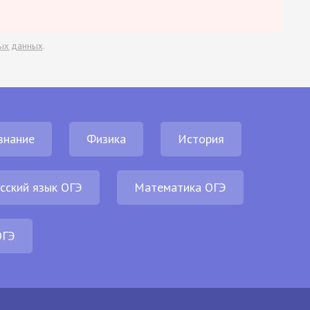
ых данных
.
знание
Физика
История
сский язык ОГЭ
Математика ОГЭ
ОГЭ