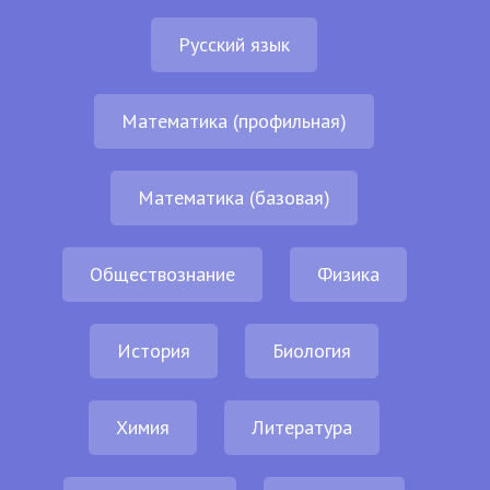
Русский язык
Математика (профильная)
Математика (базовая)
Обществознание
Физика
История
Биология
Химия
Литература