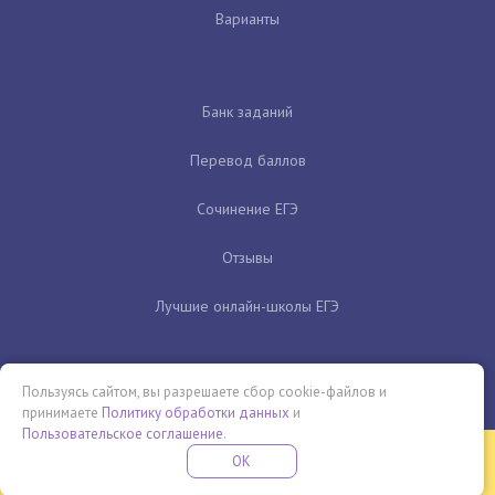
Варианты
Банк заданий
Перевод баллов
Сочинение ЕГЭ
Отзывы
Лучшие онлайн-школы ЕГЭ
Пользуясь сайтом, вы разрешаете сбор cookie-файлов и
принимаете
Политику обработки данных
и
Пользовательское соглашение
.
Бесплатная летняя школа
OK
ПОДРОБНЕЕ
ПРОВЕДИ ЭТО ЛЕТО С ПОЛЬЗОЙ