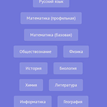
Русский язык
Математика (профильная)
Математика (базовая)
Обществознание
Физика
История
Биология
Химия
Литература
Информатика
География