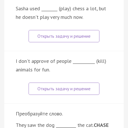
Sasha used ________ (play) chess a lot, but
he doesn't play very much now.
I don't approve of people ___________ (kill)
animals for fun.
Преобразуйте слово.
They saw the dog __________ the cat.
CHASE