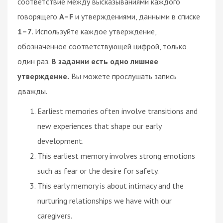
соответствие между высказываниями каждого
говорящего
A–F
и утверждениями, данными в списке
1–7
. Используйте каждое утверждение,
обозначенное соответствующей цифрой, только
один раз.
В задании есть одно лишнее
утверждение.
Вы можете прослушать запись
дважды.
Earliest memories often involve transitions and
new experiences that shape our early
development.
This earliest memory involves strong emotions
such as fear or the desire for safety.
This early memory is about intimacy and the
nurturing relationships we have with our
caregivers.