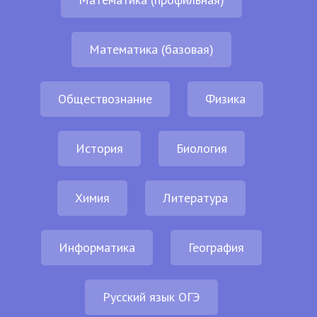
Математика (базовая)
Обществознание
Физика
История
Биология
Химия
Литература
Информатика
География
Русский язык ОГЭ