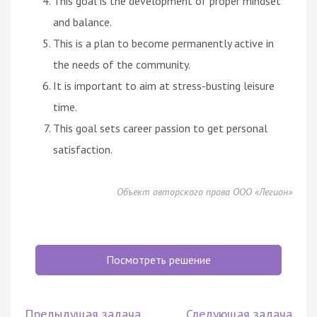
This goal is the development of proper mindset
and balance.
This is a plan to become permanently active in
the needs of the community.
It is important to aim at stress-busting leisure
time.
This goal sets career passion to get personal
satisfaction.
Объект авторского права ООО «Легион»
Посмотреть решение
Предыдущая задача
Следующая задача