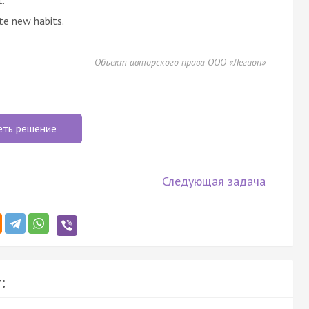
te new habits.
Объект авторского права ООО «Легион»
еть решение
Следующая задача
: