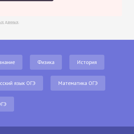
ых данных
.
знание
Физика
История
сский язык ОГЭ
Математика ОГЭ
ОГЭ