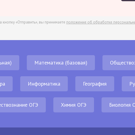
а кнопку «Отправить», вы принимаете
положение об обработке персональн
ьная)
Математика (базовая)
Общество
ра
Информатика
География
Ру
ствознание ОГЭ
Химия ОГЭ
Биология 