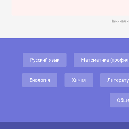
Нажимая н
Русский язык
Математика (профил
Биология
Химия
Литерату
Обще