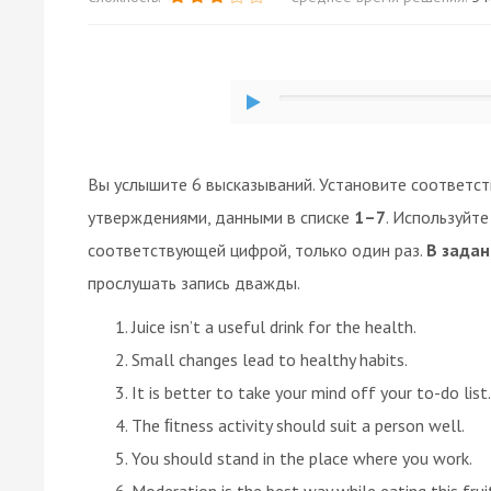
Вы услышите 6 высказываний. Установите соответс
утверждениями, данными в списке
1–7
. Используйт
соответствующей цифрой, только один раз.
В задан
прослушать запись дважды.
Juice isn’t a useful drink for the health.
Small changes lead to healthy habits.
It is better to take your mind off your to-do list.
The ﬁtness activity should suit a person well.
You should stand in the place where you work.
Moderation is the best way while eating this frui