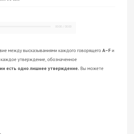
00:00
/
00:00
твие между высказываниями каждого говорящего
A–F
и
е каждое утверждение, обозначенное
ии есть одно лишнее утверждение.
Вы можете
t.