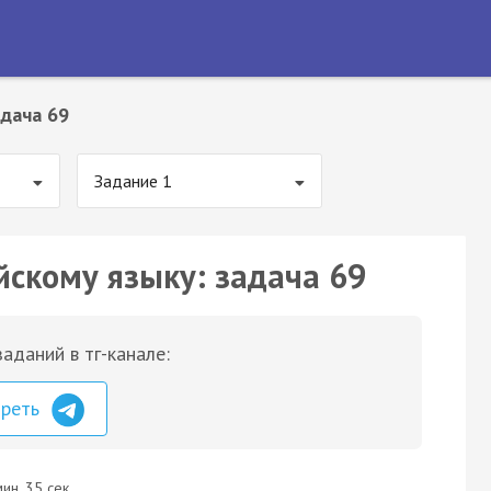
дача 69
Задание 1
йскому языку: задача 69
аданий в тг-канале:
треть
ин. 35 сек.