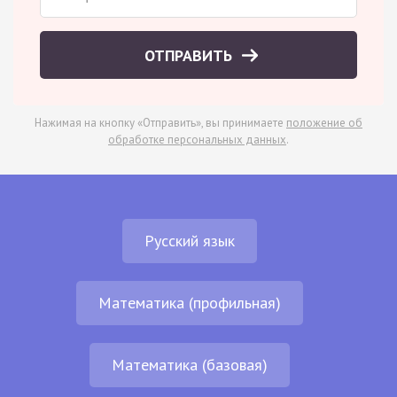
ОТПРАВИТЬ
Нажимая на кнопку «Отправить», вы принимаете
положение об
обработке персональных данных
.
Русский язык
Математика (профильная)
Математика (базовая)