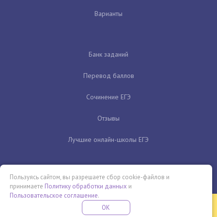
Варианты
Банк заданий
Перевод баллов
Сочинение ЕГЭ
Отзывы
Лучшие онлайн-школы ЕГЭ
Пользуясь сайтом, вы разрешаете сбор cookie-файлов и
принимаете
Политику обработки данных
и
Пользовательское соглашение
.
Бесплатная летняя школа
OK
ПОДРОБНЕЕ
ПРОВЕДИ ЭТО ЛЕТО С ПОЛЬЗОЙ