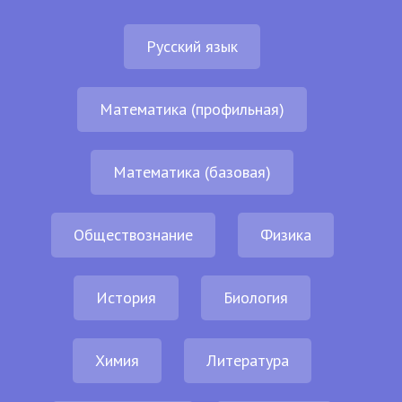
Русский язык
Математика (профильная)
Математика (базовая)
Обществознание
Физика
История
Биология
Химия
Литература