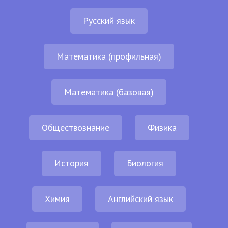
Русский язык
Математика (профильная)
Математика (базовая)
Обществознание
Физика
История
Биология
Химия
Английский язык