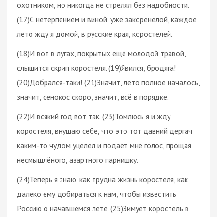
охотником, но никогда не стрелял без надобности.
(17)С нетерпением и виной, уже закоренелой, каждое
лето жду я домой, в русские края, коростелей.
(18)И вот в лугах, покрытых ещё молодой травой,
слышится скрип коростеля. (19)Явился, бродяга!
(20)Добрался-таки! (21)Значит, лето полное началось,
значит, сенокос скоро, значит, всё в порядке.
(22)И всякий год вот так. (23)Томлюсь я и жду
коростеля, внушаю себе, что это тот давний дергач
каким-то чудом уцелел и подаёт мне голос, прощая
несмышлёного, азартного парнишку.
(24)Теперь я знаю, как трудна жизнь коростеля, как
далеко ему добираться к нам, чтобы известить
Россию о начавшемся лете. (25)Зимует коростель в