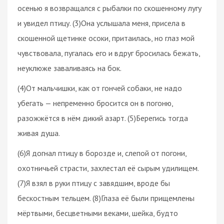
осенью я возвращался с рыбалки по скошенному лугу
и увидел птицу. (3)Она услышала меня, присела в
скошенной щетинке осоки, притаилась, но глаз мой
чувствовала, пугалась его и вдруг бросилась бежать,
неуклюже заваливаясь на бок.
(4)От мальчишки, как от гончей собаки, не надо
убегать — непременно бросится он в погоню,
разожжётся в нём дикий азарт. (5)Берегись тогда
живая душа.
(6)Я догнал птицу в борозде и, слепой от погони,
охотничьей страсти, захлестал её сырым удилищем.
(7)Я взял в руки птицу с завядшим, вроде бы
бескостным тельцем. (8)Глаза её были прищемлены
мёртвыми, бесцветными веками, шейка, будто