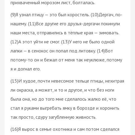
прихваченный морозом лист, болталась.
(9)Я узнал птицу — это был коростель. (10)Дергач, по-
нашему. (11)Все другие его друзья-дергачи покинули
наши места, отправились в тёплые края — зимовать.
(12)А этот уйти не смог. (13)У него не было одной
лапки — в сенокос он попал под литовку. (14)Вот
потому-то он и бежал от меня так неуклюже, потому
я и догнал его.
(15)И худое, почти невесомое тельце птицы, нехитрая
ли окраска, а может, и то и другое, и что без ноги
была она, но до того мне сделалось жалко её, что
стал я руками выгребать ямку в борозде и хоронить
так просто, сдуру загубленную живность.
(16)Я вырос в семье охотника и сам потом сделался