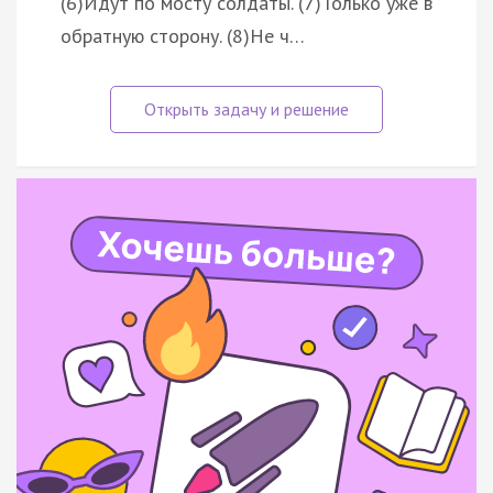
(6)Идут по мосту солдаты. (7)Только уже в
обратную сторону. (8)Не ч…