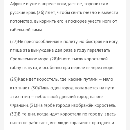
Африке и уже в апреле покидает её, торопится в
русские края. (26)Идёт, чтобы свить гнездо и вывести
потомство, выкормить его и поскорее унести ноги от
гибельной зимы.
(27)Не приспособленная к полёту, но быстрая на ногу,
птица эта вынуждена два раза в году перелетать
Средиземное море. (28)Много тысяч коростелей
гибнут в пути, и особенно при перелёте через море.
(29)Как идёт коростель, где, какими путями — мало
кто знает. (30)Лишь один город попадается на пути
этих птиц — небольшой древний город на юге
Франции. (31)На гербе города изображён коростель.
(32)В те дни, когда идут коростели по городу, здесь
никто не работает, все люди справляют праздник и