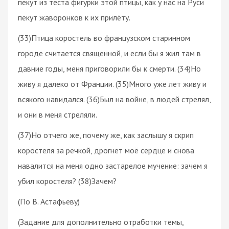
пекут из теста фигурки этой птицы, как у нас на Руси
пекут жаворонков к их прилёту.
(33)Птица коростель во французском старинном
городе считается священной, и если бы я жил там в
давние годы, меня приговорили бы к смерти. (34)Но
живу я далеко от Франции. (35)Много уже лет живу и
всякого навидался. (36)Был на войне, в людей стрелял,
и они в меня стреляли.
(37)Но отчего же, почему же, как заслышу я скрип
коростеля за речкой, дрогнет моё сердце и снова
навалится на меня одно застарелое мучение: зачем я
убил коростеля? (38)Зачем?
(По В. Астафьеву)
(Задание для дополнительно отработки темы,