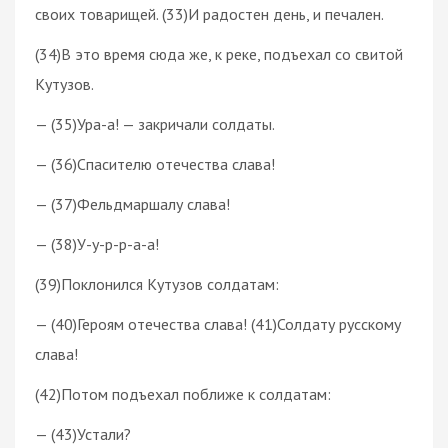
своих товарищей. (33)И радостен день, и печален.
(34)В это время сюда же, к реке, подъехал со свитой
Кутузов.
— (35)Ура-а! — закричали солдаты.
— (36)Спасителю отечества слава!
— (37)Фельдмаршалу слава!
— (38)У-у-р-р-а-а!
(39)Поклонился Кутузов солдатам:
— (40)Героям отечества слава! (41)Солдату русскому
слава!
(42)Потом подъехал поближе к солдатам:
— (43)Устали?