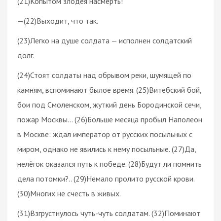
(21)Копытом злодея насмерть!
—(22)Выходит, что так.
(23)Легко на душе солдата — исполнен солдатский
долг.
(24)Стоят солдаты над обрывом реки, шумящей по
камням, вспоминают былое время. (25)Витебский бой,
бои под Смоленском, жуткий день Бородинской сечи,
пожар Москвы… (26)Больше месяца пробыл Наполеон
в Москве: ждал император от русских посыльных с
миром, однако не явились к нему посыльные. (27)Да,
нелёгок оказался путь к победе. (28)Будут ли помнить
дела потомки?.. (29)Немало пролито русской крови.
(30)Многих не счесть в живых.
(31)Взгрустнулось чуть-чуть солдатам. (32)Поминают