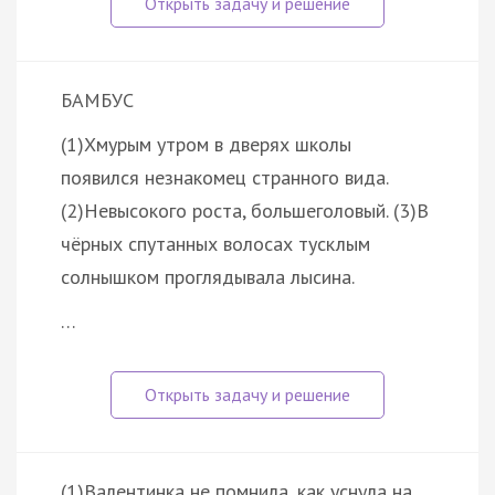
БАМБУС
(1)Хмурым утром в дверях школы
появился незнакомец странного вида.
(2)Невысокого роста, большеголовый. (3)В
чёрных спутанных волосах тусклым
солнышком проглядывала лысина.
…
(1)Валентинка не помнила, как уснула на