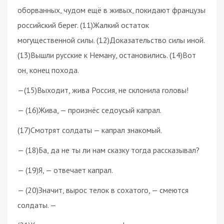
оборванных, чудом ещё в живых, покидают французы
российский берег. (11)Жалкий остаток
могущественной силы. (12)Доказательство силы иной.
(13)Вышли русские к Неману, остановились. (14)Вот
он, конец похода.
—(15)Выходит, жива Россия, не склонила головы!
— (16)Жива, — произнёс седоусый капрал.
(17)Смотрят солдаты — капрал знакомый.
— (18)Ба, да не ты ли нам сказку тогда рассказывал?
— (19)Я, — отвечает капрал.
— (20)Значит, вырос телок в сохатого, — смеются
солдаты. —