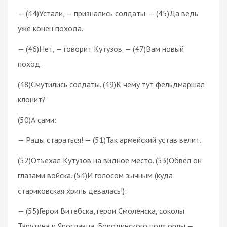
— (44)Устали, — признались солдаты. — (45)Да ведь
уже конец похода.
— (46)Нет, — говорит Кутузов. — (47)Вам новый
поход.
(48)Смутились солдаты. (49)К чему тут фельдмаршал
клонит?
(50)А сами:
— Рады стараться! — (51)Так армейский устав велит.
(52)Отъехал Кутузов на видное место. (53)Обвёл он
глазами войска. (54)И голосом зычным (куда
стариковская хрипь девалась!):
— (55)Герои Витебска, герои Смоленска, соколы
Тарутина и Ярославца, Бородинского поля орлы —