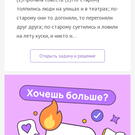
толпились люди на улицах и в театрах; по-
старому они то догоняли, то перегоняли
друг друга; по-старому суетились и ловили
на лету куски, и никто н…