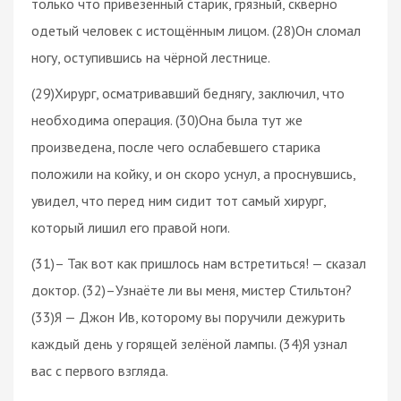
только что привезённый старик, грязный, скверно
одетый человек с истощённым лицом. (28)Он сломал
ногу, оступившись на чёрной лестнице.
(29)Хирург, осматривавший беднягу, заключил, что
необходима операция. (30)Она была тут же
произведена, после чего ослабевшего старика
положили на койку, и он скоро уснул, а проснувшись,
увидел, что перед ним сидит тот самый хирург,
который лишил его правой ноги.
(31)– Так вот как пришлось нам встретиться! — сказал
доктор. (32)–Узнаёте ли вы меня, мистер Стильтон?
(33)Я — Джон Ив, которому вы поручили дежурить
каждый день у горящей зелёной лампы. (34)Я узнал
вас с первого взгляда.