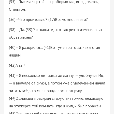
(35)– Тысяча чертей! — пробормотал, вглядываясь,
Стильтон.
(36)–Что произошло? (37)Возможно ли это?
(38)– Да. (39)Расскажите, что так резко изменило ваш
образ жизни?
(40)– Я разорился… (41)Вот уже три года, как я стал
нищим.
(42)А вы?
(43)– Я несколько лет зажигал лампу, — улыбнулся Ив,
— и вначале от скуки, а потом уже с увлечением начал
читать всё, что мне попадалось под руку.
(44)Однажды я раскрыл старую анатомию, лежавшую
на этажерке той комнаты, где я жил, и был поражён.
(45)Передо мной открылась увлекательная страна