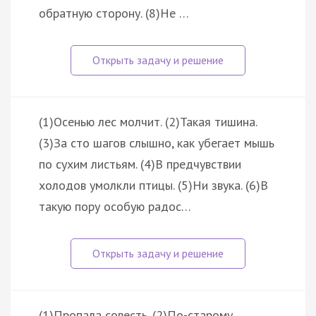
обратную сторону. (8)Не …
(1)Осенью лес молчит. (2)Такая тишина.
(3)За сто шагов слышно, как убегает мышь
по сухим листьям. (4)В предчувствии
холодов умолкли птицы. (5)Ни звука. (6)В
такую пору особую радос…
(1)Пропала совесть. (2)По-старому