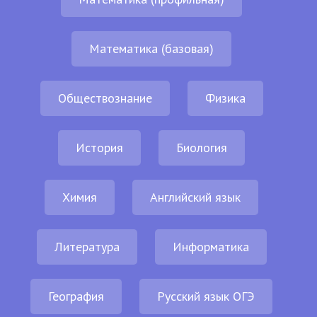
Математика (базовая)
Обществознание
Физика
История
Биология
Химия
Английский язык
Литература
Информатика
География
Русский язык ОГЭ