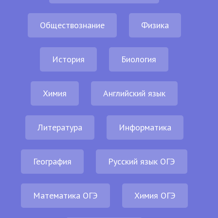
Обществознание
Физика
История
Биология
Химия
Английский язык
Литература
Информатика
География
Русский язык ОГЭ
Математика ОГЭ
Химия ОГЭ