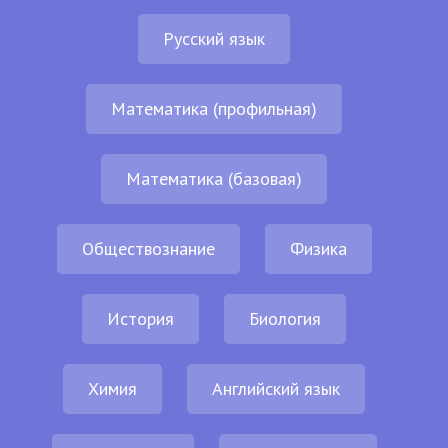
Русский язык
Математика (профильная)
Математика (базовая)
Обществознание
Физика
История
Биология
Химия
Английский язык