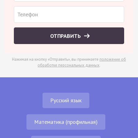
ОТПРАВИТЬ
Нажимая на кнопку «Отправить», вы принимаете
положение об
обработке персональных данных
.
Русский язык
Математика (профильная)