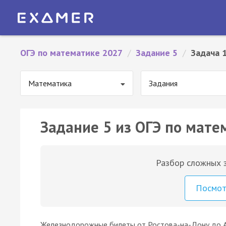
ОГЭ по математике 2027
/
Задание 5
/
Задача 
Математика
Задания
Задание 5 из ОГЭ по мате
Разбор сложных з
Посмо
Железнодорожные билеты от Ростова-на-Дону до А