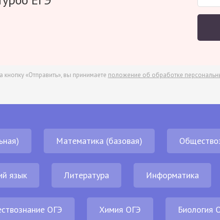
а кнопку «Отправить», вы принимаете
положение об обработке персональн
ьная)
Математика (базовая)
Общество
ий язык
Литература
Информатика
ствознание ОГЭ
Химия ОГЭ
Биология 