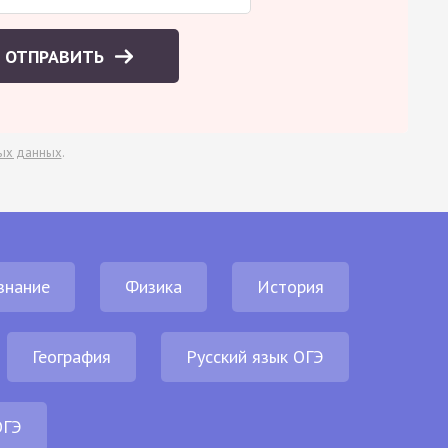
ОТПРАВИТЬ
ых данных
.
знание
Физика
История
География
Русский язык ОГЭ
ОГЭ