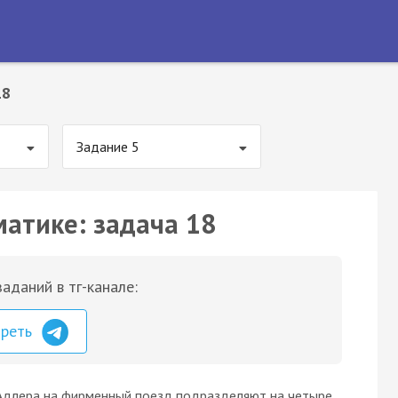
18
Задание 5
матике: задача 18
аданий в тг-канале:
треть
длера на фирменный поезд подразделяют на четыре