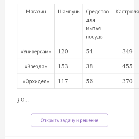
Магазин
Шампунь
Средство
Кастрюля
для
мытья
посуды
«Универсам»
120
54
349
«Звезда»
153
38
455
«Орхидея»
117
56
370
} О…