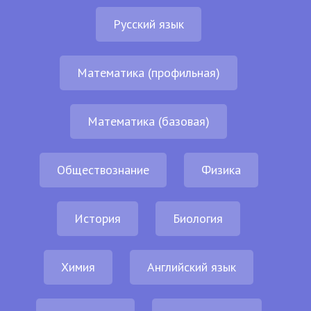
Русский язык
Математика (профильная)
Математика (базовая)
Обществознание
Физика
История
Биология
Химия
Английский язык