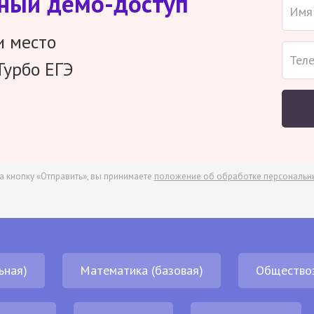
тный демо-доступ
и место
Турбо ЕГЭ
а кнопку «Отправить», вы принимаете
положение об обработке персональн
ьная)
Математика (базовая)
Общество