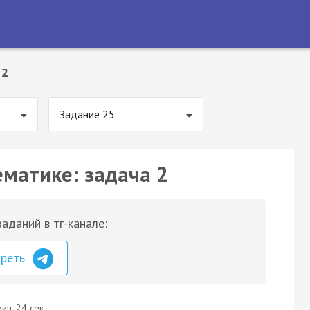
 2
Задание 25
ематике: задача 2
аданий в тг-канале:
треть
ин. 24 сек.