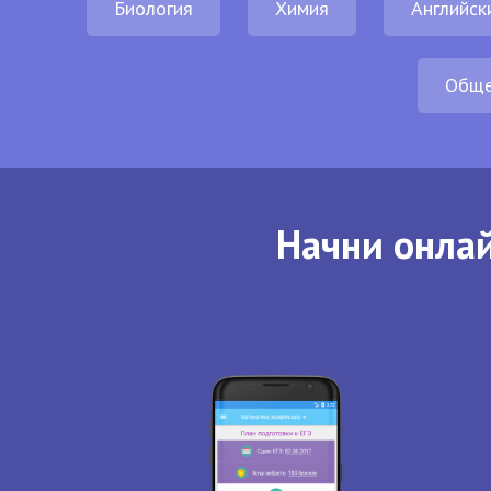
Биология
Химия
Английск
Обще
Начни онлай