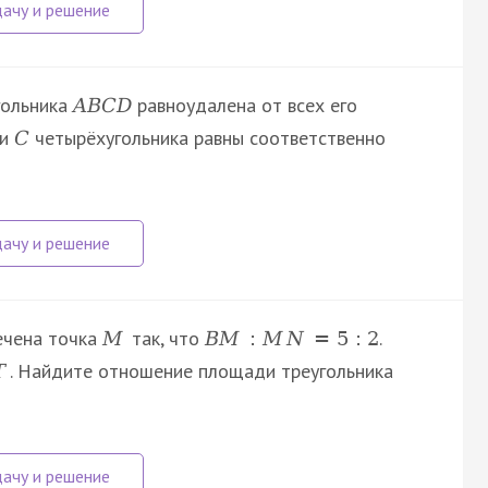
гольника
равноудалена от всех его
A
B
C
D
и
четырёхугольника равны соответственно
C
чена точка
так, что
.
M
B
M
:
M
N
=
5
:
2
. Найдите отношение площади треугольника
T