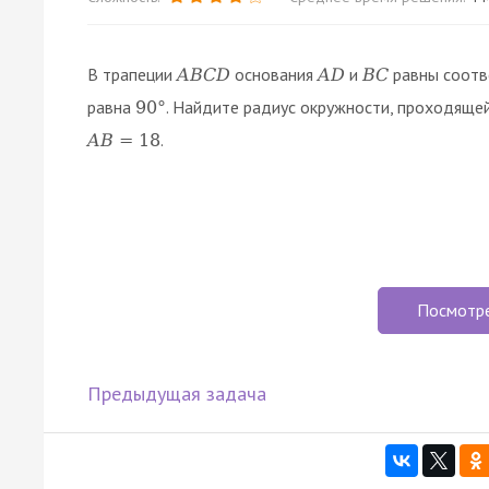
В трапеции
основания
и
равны соотв
A
B
C
D
A
D
B
C
равна
. Найдите радиус окружности, проходяще
90
°
.
A
B
=
18
Посмотр
Предыдущая задача