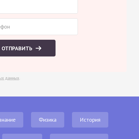
ОТПРАВИТЬ
ых данных
.
знание
Физика
История