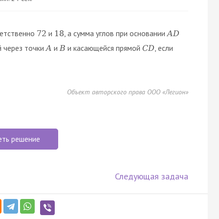
етственно
и
, а сумма углов при основании
72
18
A
D
й через точки
и
и касающейся прямой
, если
A
B
C
D
Объект авторского права ООО «Легион»
еть решение
Следующая задача