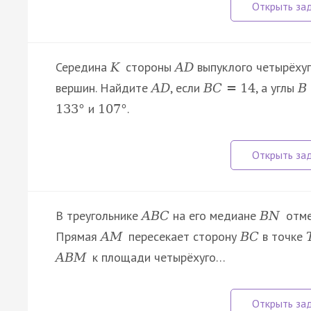
Середина
стороны
выпуклого четырёху
K
A
D
вершин. Найдите
, если
, а углы
A
D
B
C
=
14
B
и
.
133
°
107
°
В треугольнике
на его медиане
отме
A
B
C
B
N
Прямая
пересекает сторону
в точке
A
M
B
C
к площади четырёхуго…
A
B
M