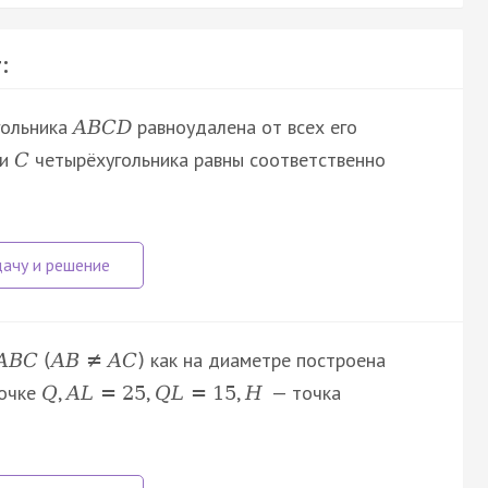
:
гольника
равноудалена от всех его
A
B
C
D
и
четырёхугольника равны соответственно
C
как на диаметре построена
A
B
C
(
A
B
≠
A
C
)
очке
,
,
,
— точка
Q
A
L
=
25
Q
L
=
15
H