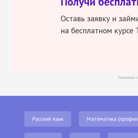
Получи беспла
Оставь заявку и займ
на бесплатном курсе 
Нажимая н
Русский язык
Математика (профил