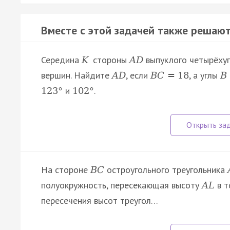
Вместе с этой задачей также решают
Середина
стороны
выпуклого четырёху
K
A
D
вершин. Найдите
, если
, а углы
A
D
B
C
=
18
B
и
.
123
°
102
°
На стороне
остроугольного треугольника
B
C
полуокружность, пересекающая высоту
в т
A
L
пересечения высот треугол…