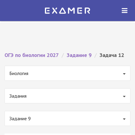
Экзамер — ЕГЭ 2027
×
ОТКРЫТЬ
Экзамер
Бесплатно - В Google Play
ОГЭ по биологии 2027
/
Задание 9
/
Задача 12
Биология
Задания
Задание 9