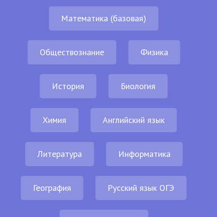
Математика (базовая)
Обществознание
Физика
История
Биология
Химия
Английский язык
Литература
Информатика
География
Русский язык ОГЭ