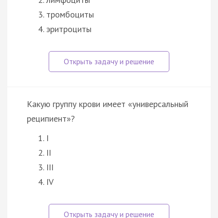
тромбоциты
эритроциты
Какую группу крови имеет «универсальный
реципиент»?
I
II
III
IV