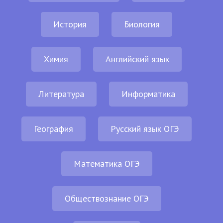
История
Биология
Химия
Английский язык
Литература
Информатика
География
Русский язык ОГЭ
Математика ОГЭ
Обществознание ОГЭ