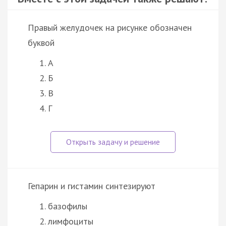
Правый желудочек на рисунке обозначен
буквой
А
Б
В
Г
Гепарин и гистамин синтезируют
базофилы
лимфоциты