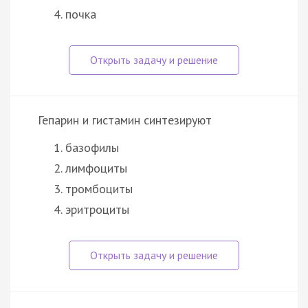
почка
Гепарин и гистамин синтезируют
базофилы
лимфоциты
тромбоциты
эритроциты