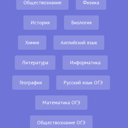
Обществознание
Физика
История
Биология
Химия
Английский язык
Литература
Информатика
География
Русский язык ОГЭ
Математика ОГЭ
Обществознание ОГЭ