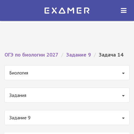
Экзамер — ЕГЭ 2027
×
ОТКРЫТЬ
Экзамер
Бесплатно - В Google Play
ОГЭ по биологии 2027
/
Задание 9
/
Задача 14
Биология
Задания
Задание 9