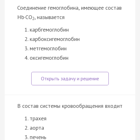
Соединение гемоглобина, имеющее состав
Hb·CO
, называется
2
карбгемоглобин
карбоксигемоглобин
метгемоглобин
оксигемоглобин
В состав системы кровообращения входит
трахея
аорта
печень