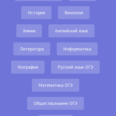
История
Биология
Химия
Английский язык
Литература
Информатика
География
Русский язык ОГЭ
Математика ОГЭ
Обществознание ОГЭ