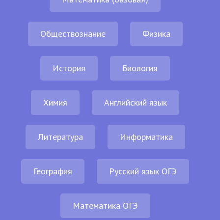
Обществознание
Физика
История
Биология
Химия
Английский язык
Литература
Информатика
География
Русский язык ОГЭ
Математика ОГЭ