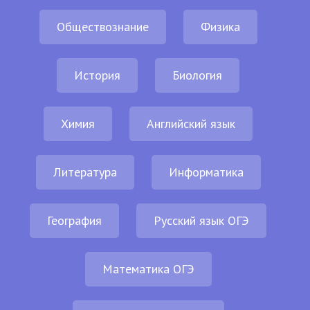
Обществознание
Физика
История
Биология
Химия
Английский язык
Литература
Информатика
География
Русский язык ОГЭ
Математика ОГЭ