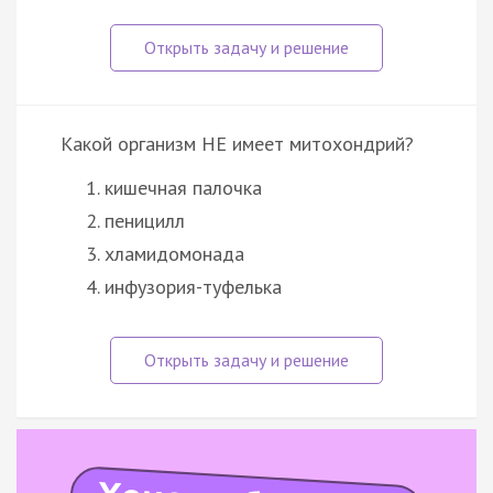
Какой организм НЕ имеет митохондрий?
кишечная палочка
пеницилл
хламидомонада
инфузория-туфелька