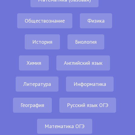
Обществознание
Физика
История
Биология
Химия
Английский язык
Литература
Информатика
География
Русский язык ОГЭ
Математика ОГЭ