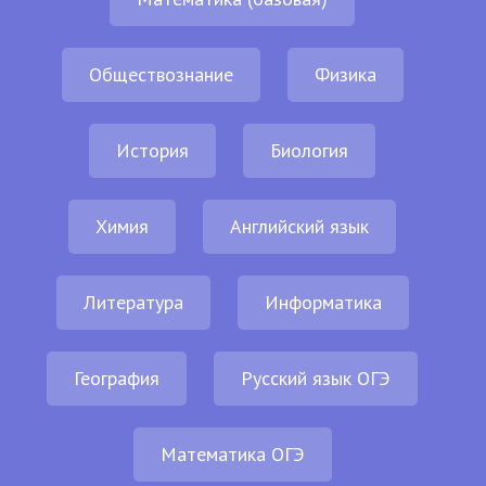
Обществознание
Физика
История
Биология
Химия
Английский язык
Литература
Информатика
География
Русский язык ОГЭ
Математика ОГЭ