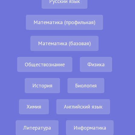
Русский язык
Математика (профильная)
Математика (базовая)
Обществознание
Физика
История
Биология
Химия
Английский язык
Литература
Информатика