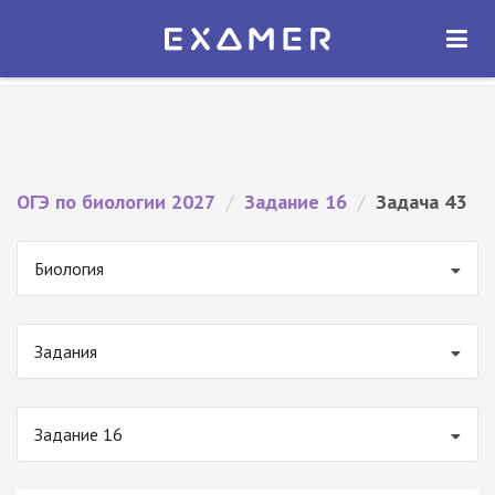
Экзамер — ЕГЭ 2027
×
ОТКРЫТЬ
Экзамер
Бесплатно - В Google Play
ОГЭ по биологии 2027
/
Задание 16
/
Задача 43
Биология
Задания
Задание 16