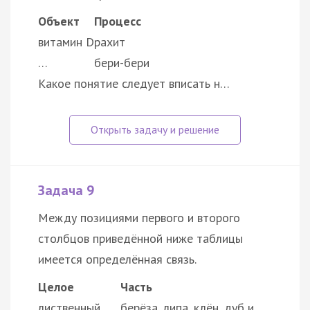
Объект
Процесс
витамин D
рахит
…
бери-бери
Какое понятие следует вписать н…
Задача 9
Между позициями первого и второго
столбцов приведённой ниже таблицы
имеется определённая связь.
Целое
Часть
лиственный
берёза, липа, клён, дуб и