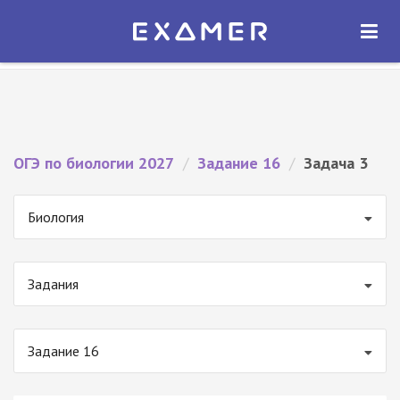
Экзамер — ЕГЭ 2027
×
ОТКРЫТЬ
Экзамер
Бесплатно - В Google Play
ОГЭ по биологии 2027
/
Задание 16
/
Задача 3
Биология
Задания
Задание 16