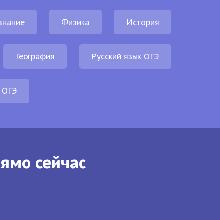
знание
Физика
История
География
Русский язык ОГЭ
 ОГЭ
рямо сейчас