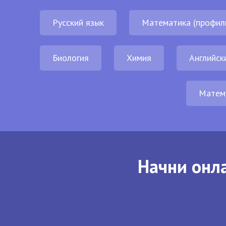
Русский язык
Математика (профил
Биология
Химия
Английск
Матем
Начни онла