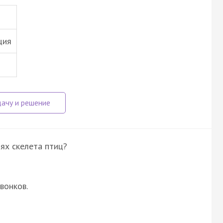
ция
ях скелета птиц?
вонков.