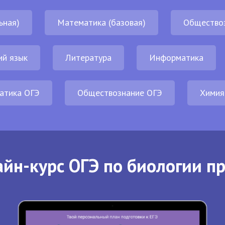
ьная)
Математика (базовая)
Общество
ий язык
Литература
Информатика
атика ОГЭ
Обществознание ОГЭ
Химия
йн-курс ОГЭ по биологии п