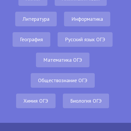
Литература
Информатика
География
Русский язык ОГЭ
Математика ОГЭ
Обществознание ОГЭ
Химия ОГЭ
Биология ОГЭ