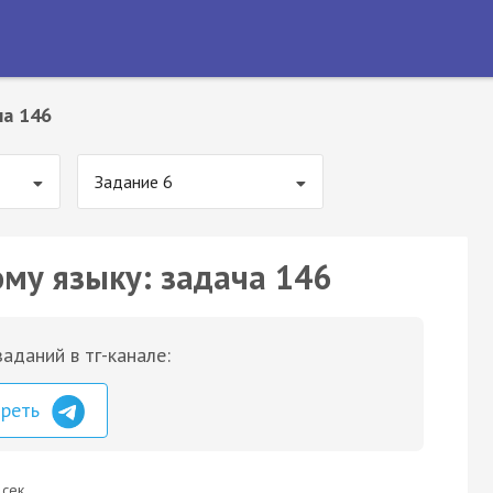
ча 146
Задание 6
ому языку: задача 146
аданий в тг-канале:
треть
 сек.