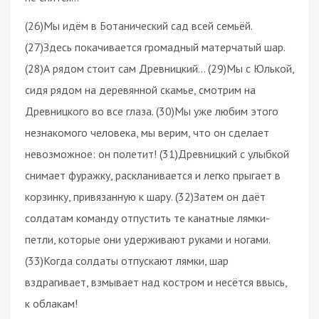
(26)Мы идём в Ботанический сад всей семьёй.
(27)Здесь покачивается громадный матерчатый шар.
(28)А рядом стоит сам Древницкий… (29)Мы с Юлькой,
сидя рядом на деревянной скамье, смотрим на
Древницкого во все глаза. (30)Мы уже любим этого
незнакомого человека, мы верим, что он сделает
невозможное: он полетит! (31)Древницкий с улыбкой
снимает фуражку, раскланивается и легко прыгает в
корзинку, привязанную к шару. (32)Затем он даёт
солдатам команду отпустить те канатные лямки-
петли, которые они удерживают руками и ногами.
(33)Когда солдаты отпускают лямки, шар
вздрагивает, взмывает над костром и несётся ввысь,
к облакам!