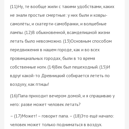
(11)Ну, те вообще жили с такими удобствами, каких
не знали простые смертные: у них были и ковры-
самолёты, и скатерти-самобранки, и волшебные
лампы. (12)В обыкновенной, всамделишной жизни
летать было невозможно. (13)Основным способом
передвижения в нашем городе, как и во всех
провинциальных городах, были в то время
собственные ноги. (14)Век был пешеходный. (15)И
вдруг какой-то Древницкий собирается лететь по
воздуху, как птицы!
(16)Папа приходит вечером домой, и я спрашиваю у
него: разве может человек летать?
– (17)Может! – говорит папа. – (18)Это ещё начало:
человек может только подниматься в воздух.