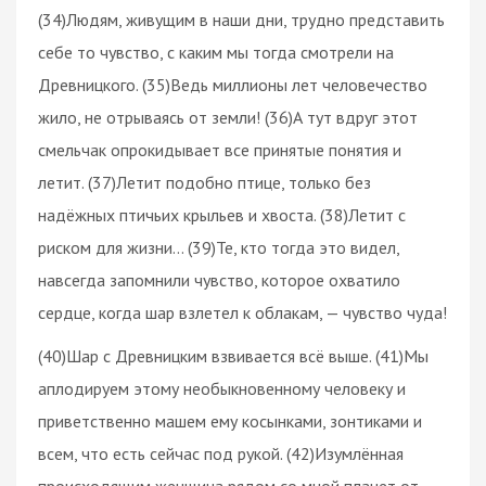
(34)Людям, живущим в наши дни, трудно представить
себе то чувство, с каким мы тогда смотрели на
Древницкого. (35)Ведь миллионы лет человечество
жило, не отрываясь от земли! (36)А тут вдруг этот
смельчак опрокидывает все принятые понятия и
летит. (37)Летит подобно птице, только без
надёжных птичьих крыльев и хвоста. (38)Летит с
риском для жизни… (39)Те, кто тогда это видел,
навсегда запомнили чувство, которое охватило
сердце, когда шар взлетел к облакам, — чувство чуда!
(40)Шар с Древницким взвивается всё выше. (41)Мы
аплодируем этому необыкновенному человеку и
приветственно машем ему косынками, зонтиками и
всем, что есть сейчас под рукой. (42)Изумлённая
происходящим женщина рядом со мной плачет от