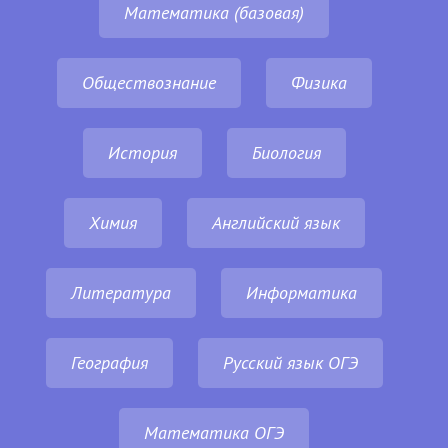
Математика (базовая)
Обществознание
Физика
История
Биология
Химия
Английский язык
Литература
Информатика
География
Русский язык ОГЭ
Математика ОГЭ