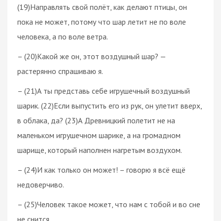
(19)Направлять свой полёт, как делают птицы, он
пока не может, потому что шар летит не по воле
человека, а по воле ветра.
– (20)Какой же он, этот воздушный шар? —
растерянно спрашиваю я.
– (21)А ты представь себе игрушечный воздушный
шарик. (22)Если выпустить его из рук, он улетит вверх,
в облака, да? (23)А Древницкий полетит не на
маленьком игрушечном шарике, а на громадном
шарище, который наполнен нагретым воздухом.
– (24)И как только он может! – говорю я всё ещё
недоверчиво.
– (25)Человек такое может, что нам с тобой и во сне
не снится…