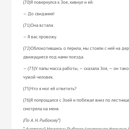
(70)Я повернулся к Зое, кивнул и ей:
— До свидания!
(71)Она встала:
— Я вас провожу.
(72)Облокотившись о перила, мы стояли с ней на д
движущиеся под нами поезда.
— (73)У папы масса работы, — сказала Зоя, — он так
чужой человек.
(75)Что я мог ей ответить?
(76)Я попрощался с Зоей и побежал вниз по лестнице.
смотрела на меня.
(По А. Н. Рыбакову*)
* Анатолий Наумович Рыбаков (настоящая фамилия Ар