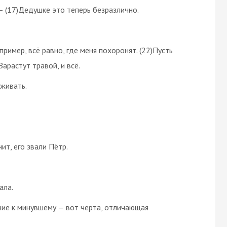
 — (17)Дедушке это теперь безразлично.
пример, всё равно, где меня похоронят. (22)Пусть
Зарастут травой, и всё.
аживать.
ит, его звали Пётр.
ала.
ение к минувшему — вот черта, отличающая