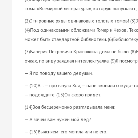
тома «Всемирной литературы», которую выпускают, 
(2)Эти ровные ряды одинаковых толстых томов! (3)Э
(4)Под одинаковыми обложками Гомер и Чехов, Текке
может быть стандартной библиотеки. (6)Библиотеку
(7)Валерия Петровича Краюшкина дома не было. (8)М
очках, по виду заядлая интеллектуалка. (9)Я посмотр
— Я по поводу вашего дедушки.
— (10)А… — протянула Зоя, — папе звонили откуда-то,
— подождите. (13)Он скоро придёт.
(14)Зоя бесцеремонно разглядывала меня:
— А зачем вам нужен мой дед?
— (15)Выясняем: его могила или не его.