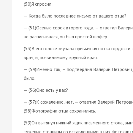
(50)Я спросил:
— Когда было последнее письмо от вашего отца?
— (51)Осенью сорок второго года, — ответил Валери
не расписывался, он был простой шофёр.
(53)В его голосе звучала привычная нотка гордости з
врач, и, по-видимому, крупный врач.
— (54)Именно так, — подтвердил Валерий Петрович, 
было.
— (56)Оно есть у вас?
— (57)К сожалению, нет, — ответил Валерий Петрови
(58)Фотографии отца сохранились.
(59)Он вытянул нижний ящик письменного стола, вы
тяжёлые страницы со вставленными в них фотокарточ