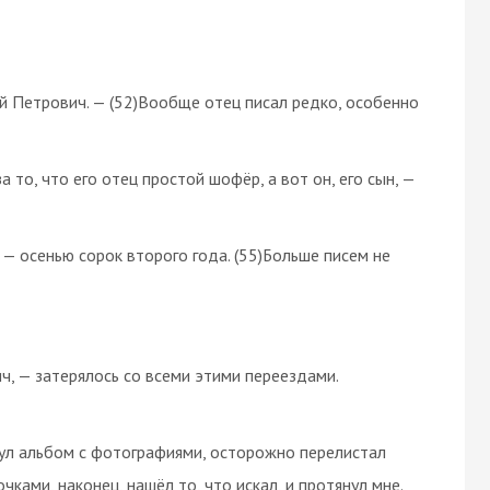
й Петрович. — (52)Вообще отец писал редко, особенно
а то, что его отец простой шофёр, а вот он, его сын, —
— осенью сорок второго года. (55)Больше писем не
ч, — затерялось со всеми этими переездами.
нул альбом с фотографиями, осторожно перелистал
ками, наконец, нашёл то, что искал, и протянул мне.