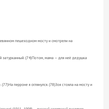
еревянном пешеходном мосту и смотрели на
ой затурканный. (74)Потом, мама — для неё дедушка
 (77)На перроне я оглянулся. (78)Зоя стояла на мосту и
онов) (1911–1998) — русский советский писатель.