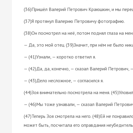
(36)Пришёл Валерий Петрович Краюшкин, и мы переш
(37)Я протянул Валерию Петровичу фотографию.
(38)Он посмотрел на неё, потом поднял глаза на мен
— Да, это мой отец. (39)Значит, при нём не было ни
— (41)Узнали, — коротко ответил я.
— (42)Да, да, конечно, — сказал Валерий Петрович,
— (43)Дело несложное, — согласился я.
(44)Зоя внимательно посмотрела на меня. (45)Улови
— (46)Мы тоже узнавали, — сказал Валерий Петрович
(47)Теперь Зоя смотрела на него. (48)Ей не понравил
может быть, посчитала его оправдания неубедител