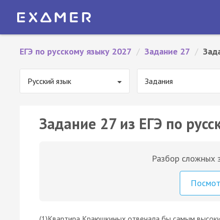
ЕГЭ по русскому языку 2027
/
Задание 27
/
Зад
Русский язык
Задания
Задание 27 из ЕГЭ по русс
Разбор сложных з
Посмо
(1)Квартира Краюшкиных отвечала бы самым высоки