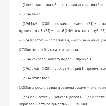
— (16)А какая разница? — насмешливо спросила Зоя.
— (18)А вам?
— (19)Мне? — (20)Она пожала плечами. — (21)Мне, на
лучше сожгут!.. (23)Могилы! (24)Что в них толку? (25)
— (26)Зарастут, — согласился я, — если за ними не ух
(27)Зое нечего было на это возразить.
— (28)А как звали вашего деда? — спросил я.
— (29)Деда?.. (30)Папу зовут Валерий Петрович, знач
— (31)А отчество?
(32)Зоя сморщила лицо и развела руками — она не зн
— (33)Запинаетесь, — констатировал я. — (34)«Уваж
образованность от дикости». (35)Пушкин.