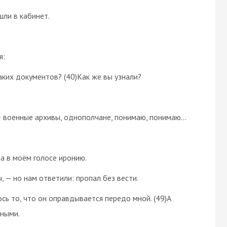
ли в кабинет.
я:
каких документов? (40)Как же вы узнали?
 — военные архивы, однополчане, понимаю, понимаю…
ла в моём голосе иронию.
, — но нам ответили: пропал без вести.
ось то, что он оправдывается передо мной. (49)А
ьными.