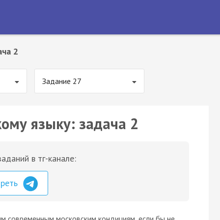
ача 2
Задание 27
кому языку: задача 2
аданий в тг-канале:
треть
м современным московским кондициям, если бы не