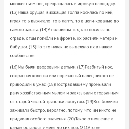
множеством ног, превращалась в игровую площадку.
(13)Наша орущая, визжащая толпа носилась по ней,
играя то в выжигало, то в лапту, то в цепи-кованые до
самого заката. (14)У половины тех, кто носился по
ограде, отцы погибли на фронте, их растили матери и
бабушки. (15)Но это никак не выделяло их в нашем
сообществе.
(16)Мы были дворовыми детьми. (17)Разбитый нос,
содранная коленка или порезанный палец никого не
приводили в ужас. (18)Пострадавшему промывали
рану хозяйственным мылом и завязывали оторванным
от старой чистой тряпочки лоскутом. (19)Все болячки
заживали быстро, вероятно, потому, что им никто не
придавал особого значения. (20)Такое отношение к
ранам осталось у меня до сих пор. (21)Это не