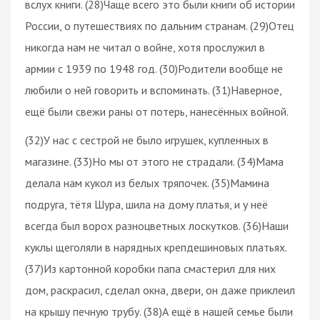
вслух книги. (28)Чаще всего это были книги об истории
России, о путешествиях по дальним странам. (29)Отец
никогда нам не читал о войне, хотя прослужил в
армии с 1939 по 1948 год. (30)Родители вообще не
любили о ней говорить и вспоминать. (31)Наверное,
ещё были свежи раны от потерь, нанесённых войной.
(32)У нас с сестрой не было игрушек, купленных в
магазине. (33)Но мы от этого не страдали. (34)Мама
делала нам кукол из белых тряпочек. (35)Мамина
подруга, тётя Шура, шила на дому платья, и у неё
всегда был ворох разноцветных лоскутков. (36)Наши
куклы щеголяли в нарядных крепдешиновых платьях.
(37)Из картонной коробки папа смастерил для них
дом, раскрасил, сделал окна, двери, он даже приклеил
на крышу печную трубу. (38)А ещё в нашей семье были