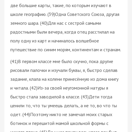
две большие карты, такие, по которым изучают в
школе географию. (39)Одна Советского Союза, другая
земного шара. (40)Для нас с сестрой самыми
радостными были вечера, когда отец расстилал на
полу одну из карт и начиналось волшебное
путешествие по синим морям, континентам и странам.
(41)В первом классе мне было скучно, пока другие
рисовали палочки и изучали буквы, я, быстро сделав
задание, клала на колени принесённую из дома книгу
и читала. (42)Из-за своей неугомонной натуры я
быстро стала заводилой в классе. (43)Дети тогда
ценили то, что ты умеешь делать, а не то, во что ты
одет. (44)Поэтому никто не замечал моих старых
ботинок и перешитой мамой школьной формы с
чужого плеча. (45)Да у нас почти весь класс так был