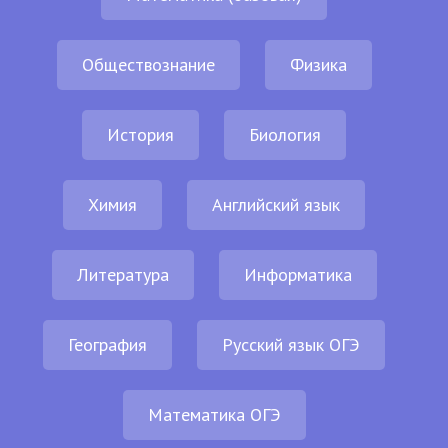
Обществознание
Физика
История
Биология
Химия
Английский язык
Литература
Информатика
География
Русский язык ОГЭ
Математика ОГЭ