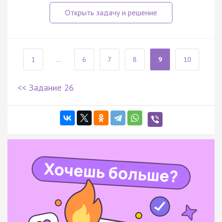
1
...
6
7
8
9
10
<< Задание 26