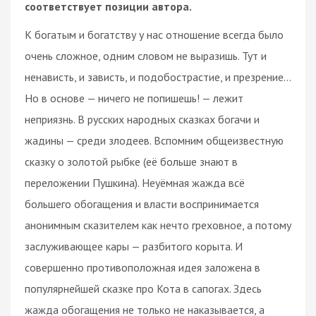
соответствует позиции автора.
К богатым и богатству у нас отношение всегда было
очень сложное, одним словом не выразишь. Тут и
ненависть, и зависть, и подобострастие, и презрение…
Но в основе — ничего не попишешь! — лежит
неприязнь. В русских народных сказках богачи и
жадины — среди злодеев. Вспомним общеизвестную
сказку о золотой рыбке (её больше знают в
переложении Пушкина). Неуёмная жажда всё
большего обогащения и власти воспринимается
анонимным сказителем как нечто греховное, а потому
заслуживающее кары — разбитого корыта. И
совершенно противоположная идея заложена в
популярнейшей сказке про Кота в сапогах. Здесь
жажда обогащения не только не наказывается, а