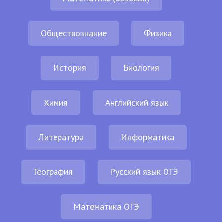
Обществознание
Физика
История
Биология
Химия
Английский язык
Литература
Информатика
География
Русский язык ОГЭ
Математика ОГЭ