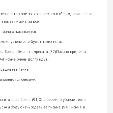
точно, что хочется хоть чем-то отблагодарить её за
ёзы, за письма, за всё.
 Таина отказывается.
колько у меня ещё будет таких погод…
удь Таина обманет адресата. (82)Письмо придёт и
(84)Письма очень долго идут…
спрашивает Таина.
наполняются слезами.
аги, отдаю Таине. (91)Она бережно убирает его в
3)А я буду очень ждать её письма. (94)Письма, в