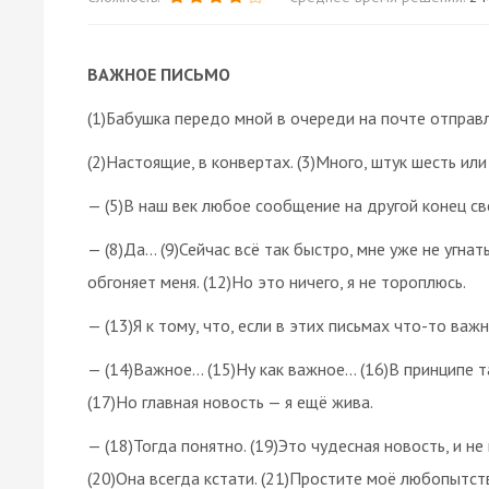
ВАЖНОЕ ПИСЬМО
(1)Бабушка передо мной в очереди на почте отправл
(2)Настоящие, в конвертах. (3)Много, штук шесть или
— (5)В наш век любое сообщение на другой конец св
— (8)Да… (9)Сейчас всё так быстро, мне уже не угнать
обгоняет меня. (12)Но это ничего, я не тороплюсь.
— (13)Я к тому, что, если в этих письмах что-то важ
— (14)Важное… (15)Ну как важное… (16)В принципе 
(17)Но главная новость — я ещё жива.
— (18)Тогда понятно. (19)Это чудесная новость, и не
(20)Она всегда кстати. (21)Простите моё любопытств