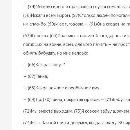
— (54)Могилу своего отца я нашла спустя семьдесят 
(56)Искали всем миром. (57)Столько людей помогали
им спасибо. (60)И вот, говорю. — (61)Она кивает на 
(62)Я поняла. (63)Она пишет письма-благодарности 
погибших на войне, всем, для кого память — не прос
обнять бабушку, но мне неловко.
— (66)Как вас зовут?
— (67)Таина.
— (68)Какое нежное и необычное имя…
— (69)Да. (70)Тайна, покрытая мраком. — (71)Бабушк
(72)Мы вместе выходим. (73)Я совсем забыла, зачем
(74)Мы с Таиной почти дерёмся, когда я кладу ей пи