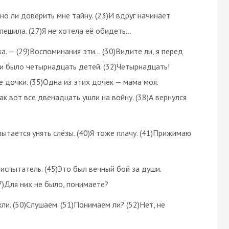
но ли доверить мне тайну. (23)И вдруг начинает
)Опешила. (27)Я не хотела её обидеть…
а. — (29)Воспоминания эти… (30)Видите ли, я перед
ки было четырнадцать детей. (32)Четырнадцать!
 дочки. (35)Одна из этих дочек — мама моя.
к вот все двенадцать ушли на войну. (38)А вернулся
ытается унять слёзы. (40)Я тоже плачу. (41)Прижимаю
испытатель. (45)Это был вечный бой за души.
47)Для них не было, понимаете?
ли. (50)Слушаем. (51)Понимаем ли? (52)Нет, не