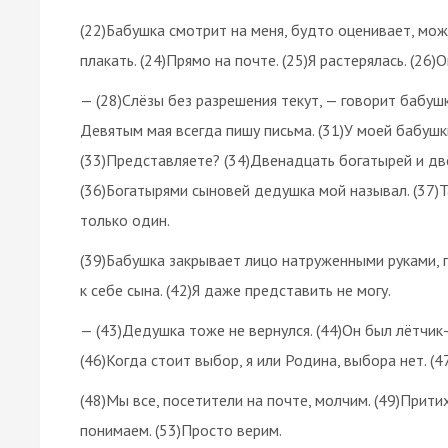
(22)Бабушка смотрит на меня, будто оценивает, мож
плакать. (24)Прямо на почте. (25)Я растерялась. (26
— (28)Слёзы без разрешения текут, — говорит бабушк
Девятым мая всегда пишу письма. (31)У моей бабуш
(33)Представляете? (34)Двенадцать богатырей и две
(36)Богатырями сыновей дедушка мой называл. (37)Та
только один.
(39)Бабушка закрывает лицо натруженными руками, п
к себе сына. (42)Я даже представить не могу.
— (43)Дедушка тоже не вернулся. (44)Он был лётчик-
(46)Когда стоит выбор, я или Родина, выбора нет. (
(48)Мы все, посетители на почте, молчим. (49)Притих
понимаем. (53)Просто верим.