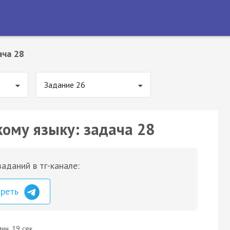
ача 28
Задание 26
кому языку: задача 28
аданий в тг-канале:
треть
ин. 19 сек.