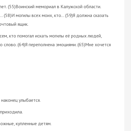
лет. (55)Воинский мемориал в Калужской области.
… (58)И могилы всех моих, кто… (59)Я должна сказать
почтовый ящик.
всем, кто помогал искать могилы её родных людей,
то слово. (64)Я переполнена эмоциями. (65)Мне хочется
а наконец улыбается.
 приходила.
рожные, купленные детям.