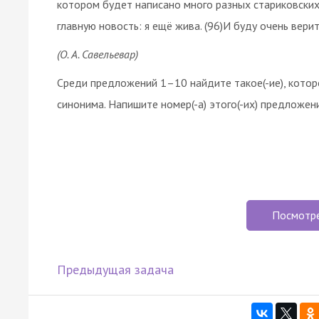
котором будет написано много разных стариковских 
главную новость: я ещё жива. (96)И буду очень вери
(О. А. Савельеваp)
Среди предложений 1–10 найдите такое(-ие), котор
синонима. Напишите номер(-а) этого(-их) предложения
Посмотр
Предыдущая задача