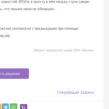
новостей. (95)Но я прочту в нём между строк самую
ть, что письмо меня не обмануло…
ое(-ые) связано(-ы) с предыдущим при помощи
(-ий).
Объект авторского права ООО «Легион»
еть решение
Следующая задача