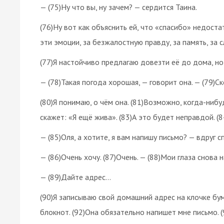
— (75)Ну что вы, ну зачем? — сердится Таина.
(76)Ну вот как объяснить ей, что «спасибо» недоста
эти эмоции, за безжалостную правду, за память, за сл
(77)Я настойчиво предлагаю довезти её до дома, но
— (78)Такая погода хорошая, — говорит она. — (79)С
(80)Я понимаю, о чём она. (81)Возможно, когда-ниб
скажет: «Я ещё жива». (83)А это будет неправдой. 
— (85)Оля, а хотите, я вам напишу письмо? — вдруг 
— (86)Очень хочу. (87)Очень. — (88)Мои глаза снова 
— (89)Дайте адрес…
(90)Я записываю свой домашний адрес на клочке бум
блокнот. (92)Она обязательно напишет мне письмо. (9