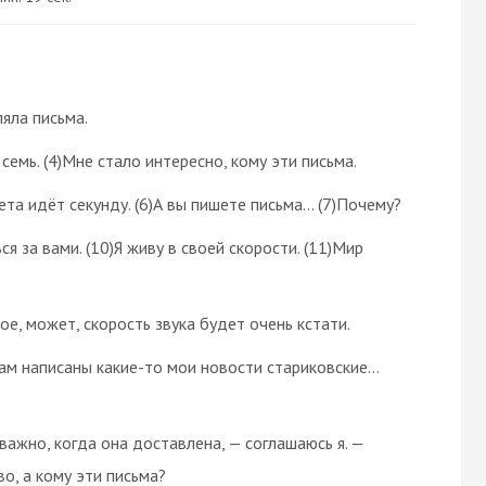
яла письма.
 семь. (4)Мне стало интересно, кому эти письма.
ета идёт секунду. (6)А вы пишете письма… (7)Почему?
ся за вами. (10)Я живу в своей скорости. (11)Мир
ное, может, скорость звука будет очень кстати.
там написаны какие-то мои новости стариковские…
 важно, когда она доставлена, — соглашаюсь я. —
о, а кому эти письма?