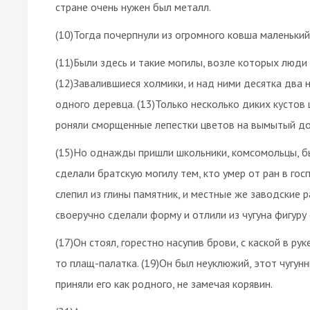
стране очень нужен был металл.
(10)Тогда почерпнули из огромного ковша маленький
(11)Были здесь и такие могилы, возле которых люди
(12)Завалившиеся холмики, и над ними десятка два 
одного деревца. (13)Только несколько диких кустов 
роняли сморщенные лепестки цветов на вымытый д
(15)Но однажды пришли школьники, комсомольцы, б
сделали братскую могилу тем, кто умер от ран в гос
слепил из глины памятник, и местные же заводские р
своеручно сделали форму и отлили из чугуна фигуру
(17)Он стоял, горестно насупив брови, с каской в ру
то плащ-палатка. (19)Он был неуклюжий, этот чугунн
приняли его как родного, не замечая корявин.