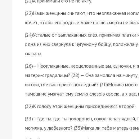
(21)А принимали его не по акту.
(22)Наши женщины считают, что неоплаканная могила
хочет, чтобы его родные даже после смерти не был
(24)Усталые от выплаканных слёз, прижимая платки 
одна из них свернула к чугунному бойцу, положила 
сказала:
(26)– Неоплаканные, неоцелованные вы, сыночки, и ж
матери-страдалицы? (28) — Она замолкла на минуту, 
ли они, где ваш приют последний? (30)Могила моего
тамошние умягчат ему землю слезою своею, а я вас
(32)К голосу этой женщины присоединился второй:
(33)– Где ты, где ты похоронен, сокол ненаглядный, 
могилка, у любезного? (35)Мягка ли тебе матерь-земл