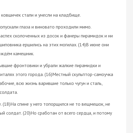
 ковшичек стали и унесли на кладбище.
 опускали глаза и виновато проходили мимо.
наспех сколоченных из досок и фанеры пирамидок и ни
шиповника ершились на этих могилах. (14)В июне они
ождём камешник.
ывшие фронтовики и убрали жалкие пирамидки и
питалях этого города. (16)Местный скульптор-самоучка
абочие, всю жизнь варившие только чугун и сталь,
 солдата.
ке. (18)На спине у него топорщился не то вещмешок, не
ый солдат. (20)Но сработан от всего сердца, и потому