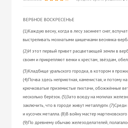
ВЕРБНОЕ ВОСКРЕСЕНЬЕ
(1)Каждую весну, когда в лесу засинеет снег, вспуча
выстреливать мохнатыми шишечками веснянка-верб
(2)И этот первый привет расцветающей земли в вер
своим и прикрепляют венки к крестам, звёздам, обел
(3)Кладбище уральского городка, в котором я прожил
(4)Почва здесь неприютная, каменистая, и потому н
крючковатые приземистые пихтачи, обожжённые вет
несколько берёзок. (5)Зато всюду на могилах желез
заключить, что в городе живут металлурги. (7)Сре
и кусочек металла. (8)В войну мастер мартеновског
(9)По древнему обычаю железоделателей, полагалось