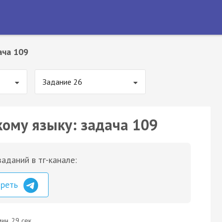
ача 109
Задание 26
кому языку: задача 109
аданий в тг-канале:
треть
ин. 29 сек.