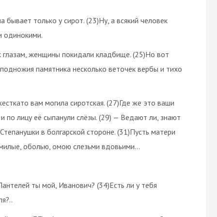
 бывает только у сирот. (23)Ну, а всякий человек
и одинокими.
к глазам, женщины покидали кладбище. (25)Но вот
у подножия памятника несколько веточек вербы и тихо
есткато вам могила сиротская. (27)Где же это ваши
и по лицу её сыпанули слёзы. (29) — Ведают ли, знают
 Степанушки в болгарской стороне. (31)Пусть матери
, милые, оболью, омою слезьми вдовьими…
Пантелей ты мой, Иванович? (34)Есть ли у тебя
я?..