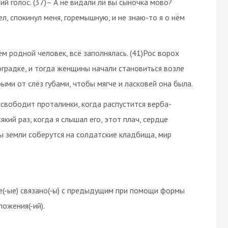
ий голос. (37)– А не видали ли вы сыночка мово?
ел, спокинул меня, горемышную, и не знаю-то я о нём
м родной человек, всё заполнялась. (41)Рос ворох
 оградке, и тогда женщины начали становиться возле
рыми от слёз губами, чтобы мягче и ласковей она была.
ысвободит проталинки, когда распустится верба-
який раз, когда я слышал его, этот плач, сердце
ны земли соберутся на солдатские кладбища, мир
е(-ые) связано(-ы) с предыдущим при помощи формы
ложения(-ий).