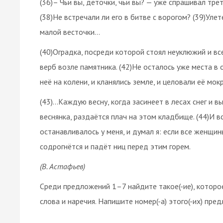
(36)– Чьи вы, деточки, чьи вы? — уже спрашивал трет
(38)Не встречали ли его в битве с ворогом? (39)Улет
малой весточки…
(40)Оградка, посреди которой стоял неуклюжий и все
верб возле памятника. (42)Не осталось уже места в
неё на колени, и кланялись земле, и целовали её мок
(43)…Каждую весну, когда засинеет в лесах снег и в
веснянка, раздаётся плач на этом кладбище. (44)И вс
останавливалось у меня, и думал я: если все женщи
содрогнётся и падёт ниц перед этим горем.
(В. Астафьев)
Среди предложений 1–7 найдите такое(-ие), которо
слова и наречия. Напишите номер(-а) этого(-их) пред