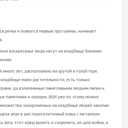
тся речки и появятся первые проталины, начинает
а.
бное воскресенье люди несут на кладбище близким
искам.
 много лет, расположено на крутой и голой горе.
а кладбище мало растительности, есть только
рами, да взлелеянные памятливыми людьми липки и
ные памятники и оградки. (6)И уже по этому можно
ди множества захороненных на кладбище людей закопан
о цеха упал в шестидесятитонный ковш с металлом.
 весь этот ковш вылить и схоронить, но шла война, и