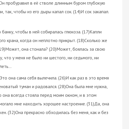
)Он пробуравил в её стволе длинным буром глубокую
 так, чтобы из его дыры капал сок. (14)И сок закапал.
 банку, чтобы в ней собиралась глюкоза. (17)Капли
го крана, когда он неплотно прикрыт. (18)Сколько же
 (19)Может, она стонала? (20)Может, боялась за свою
у, что у меня не было ни шестого, ни седьмого, ни
алеть…
Это она сама себя вылечила. (26)И как раз в это время
леноватый туман и радовался. (28)Она была мне нужна,
что она всегда стояла перед моим окном, и в этом
могало мне находить хорошее настроение. (31)Да, она
ен. (32)Она прекрасно обходилась без меня, как и без