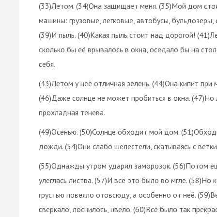
(33)Летом. (34)Она защищает меня. (35)Мой дом стои
машины: грузовые, легковые, автобусы, бульдозеры, с
(39)И пыль. (40)Какая пыль стоит над дорогой! (41)Ле
сколько бы её врывалось в окна, оседало бы на столе
себя.
(43)Летом у неё отличная зелень. (44)Она кипит при
(46)Даже солнце не может пробиться в окна. (47)Но 
прохладная тенева.
(49)Осенью. (50)Солнце обходит мой дом. (51)Обходи
дожди. (54)Они слабо шелестели, скатываясь с ветки
(55)Однажды утром ударил заморозок. (56)Потом ещ
улеглась листва. (57)И всё это было во мгле. (58)Но 
грустью повеяло отовсюду, а особенно от неё. (59)В
сверкало, лоснилось, цвело. (60)Всё было так прекра