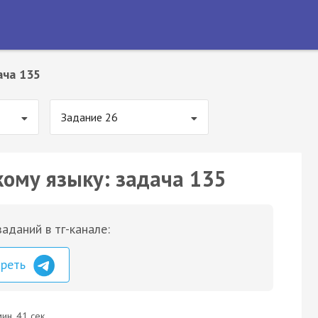
ача 135
Задание 26
кому языку: задача 135
аданий в тг-канале:
треть
ин. 41 сек.