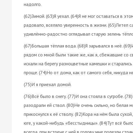
надолго.
(62)Зимой. (63)Я уехал. (64)Я не мог оставаться в 
радовало, вселяло уверенность в жизни. (65)Летел с
удивлённо-радостно оглядывал старую зелень тёплог
(67)Большая тёплая вода. (68)Я зарывался в неё. (69)
рядом со мной были такие же, как я, сбежавшие со св
искали на берегу разноцветные камешки и старались 
проще. (74)Но от дома, как от самого себя, никуда н
(75)И я приехал домой.
(76)Всё было в снегу. (77)И она стояла в сугробе. (
разодрали ей ствол. (80)Не очень сильно, но белая м
прикоснулся к её стволу. (82)Кора на нём была сухой,
юге, у какой-нибудь «бесстыдницы». (84)Тут всё было
всегда, при встрече с ней в голову мне полезли стра