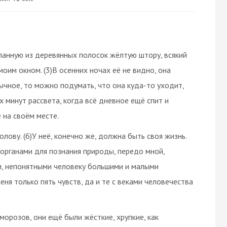
ланную из деревянных полосок жёлтую штору, всякий
 моим окном. (3)В осенних ночах её не видно, она
бычное, то можно подумать, что она куда-то уходит,
х минут рассвета, когда всё дневное ещё спит и
 на своём месте.
олову. (6)У неё, конечно же, должна быть своя жизнь.
 органами для познания природы, передо мной,
и, непонятными человеку большими и малыми
еня только пять чувств, да и те с веками человечества
 морозов, они ещё были жёсткие, хрупкие, как