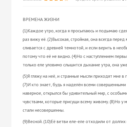
ВРЕМЕНА ЖИЗНИ
(1)Каждое утро, когда я просыпаюсь и подымаю сде
раз вижу её. (2)Высокая, стройная, она всегда перед
сливается с древней темнотой, и если верить в нео
потому что её не видно. (4)Но с наступлением первы
только еле уловимо слышится дыхание утра, она уже
(5)Я гляжу на неё, и странные мысли приходят мне в г
(7)И кто знает, будь я наделён всеми совершенными
наверное, открылся бы удивительный мир, с особым
чувствами, которые присущи всему живому. (8)Но у м
стали несовершенны.
(9)Весной. (10)Её ветви еле-еле отходили от долгих