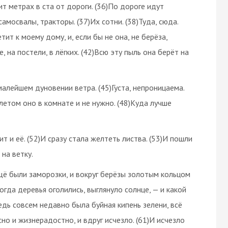
т метрах в ста от дороги. (36)По дороге идут
амосвалы, тракторы. (37)Их сотни. (38)Туда, сюда.
тит к моему дому, и, если бы не она, не берёза,
, на постели, в лёгких. (42)Всю эту пыль она берёт на
 малейшем дуновении ветра. (45)Густа, непроницаема.
летом оно в комнате и не нужно. (48)Куда лучше
т и её. (52)И сразу стала желтеть листва. (53)И пошли
 на ветку.
ё были заморозки, и вокруг берёзы золотым кольцом
когда деревья оголились, выглянуло солнце, — и какой
едь совсем недавно была буйная кипень зелени, всё
сно и жизнерадостно, и вдруг исчезло. (61)И исчезло