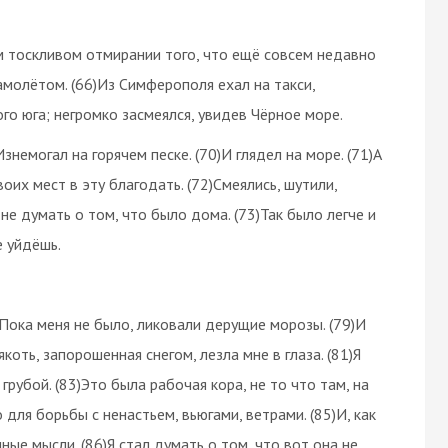
этом тоскливом отмирании того, что ещё совсем недавно
амолётом. (66)Из Симферополя ехал на такси,
о юга; негромко засмеялся, увидев Чёрное море.
Изнемогал на горячем песке. (70)И глядел на море. (71)А
оих мест в эту благодать. (72)Смеялись, шутили,
не думать о том, что было дома. (73)Так было легче и
е уйдёшь.
78)Пока меня не было, ликовали дерущие морозы. (79)И
якоть, запорошенная снегом, лезла мне в глаза. (81)Я
 грубой. (83)Это была рабочая кора, не то что там, на
 для борьбы с ненастьем, вьюгами, ветрами. (85)И, как
нные мысли. (86)Я стал думать о том, что вот она не