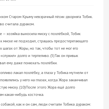
тихом Старом Крыму невзрачный пёсик-дворняга Тобик.
иво считала дураком.
е — хозяйка выносила миску с похлёбкой, Тобик
о к миске не подходил, страшась предостерегающего
х шагах от Жоры, но так, чтобы тот не мог его
«служил» долго и терпеливо. (5)Так он привык
авал ему даже понюхать похлёбки.
ропливо лакал похлёбку, а глаза у Тобика мутнели от
появлялись у него на глазах, когда Жора заканчивал
стую миску. (10)После этого Жора ещё долго
ам какая-нибудь косточка.
 собакой, как и он сам, люди считали Тобика дураком: