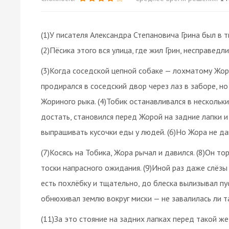
(1)У писателя Александра Степановича Грина был в 
(2)Пёсика этого вся улица, где жил Грин, несправедл
(3)Когда соседской цепной собаке — лохматому Жор
продирался в соседский двор через лаз в заборе, н
Жориного рыка. (4)Тобик останавливался в нескольки
достать, становился перед Жорой на задние лапки и 
выпрашивать кусочки еды у людей. (6)Но Жора не д
(7)Косясь на Тобика, Жора рычал и давился. (8)Он то
тоски напрасного ожидания. (9)Иной раз даже слёзы 
есть похлёбку и тщательно, до блеска вылизывал пу
обнюхивал землю вокруг миски — не завалилась ли т
(11)За это стояние на задних лапках перед такой же