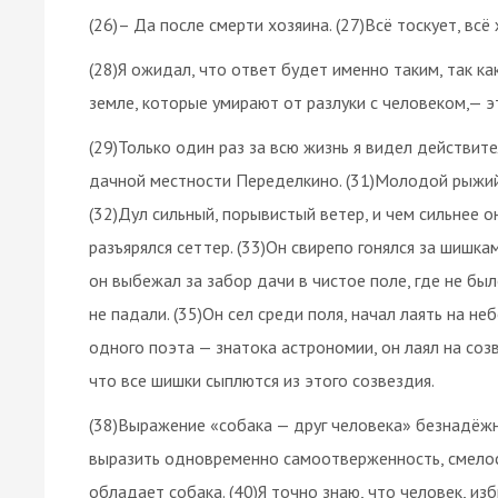
(26)– Да после смерти хозяина. (27)Всё тоскует, всё
(28)Я ожидал, что ответ будет именно таким, так к
земле, которые умирают от разлуки с человеком,— э
(29)Только один раз за всю жизнь я видел действит
дачной местности Переделкино. (31)Молодой рыжий 
(32)Дул сильный, порывистый ветер, и чем сильнее 
разъярялся сеттер. (33)Он свирепо гонялся за шишка
он выбежал за забор дачи в чистое поле, где не бы
не падали. (35)Он сел среди поля, начал лаять на не
одного поэта — знатока астрономии, он лаял на соз
что все шишки сыплются из этого созвездия.
(38)Выражение «собака — друг человека» безнадёжно
выразить одновременно самоотверженность, смелост
обладает собака. (40)Я точно знаю, что человек, и