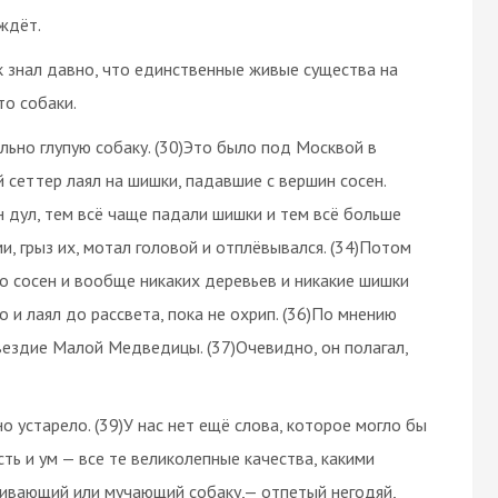
 ждёт.
ак знал давно, что единственные живые существа на
то собаки.
ельно глупую собаку. (30)Это было под Москвой в
сеттер лаял на шишки, падавшие с вершин сосен.
он дул, тем всё чаще падали шишки и тем всё больше
ми, грыз их, мотал головой и отплёвывался. (34)Потом
ло сосен и вообще никаких деревьев и никакие шишки
бо и лаял до рассвета, пока не охрип. (36)По мнению
вездие Малой Медведицы. (37)Очевидно, он полагал,
 устарело. (39)У нас нет ещё слова, которое могло бы
ь и ум — все те великолепные качества, какими
збивающий или мучающий собаку,— отпетый негодяй,