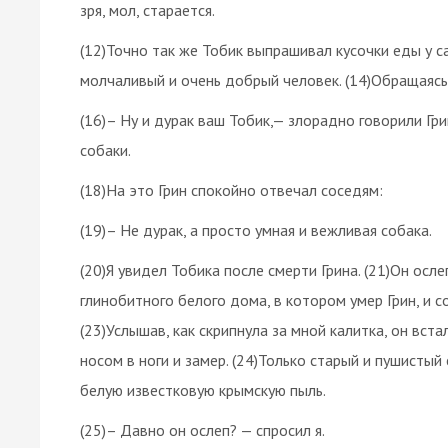
зря, мол, старается.
(12)Точно так же Тобик выпрашивал кусочки еды у са
молчаливый и очень добрый человек. (14)Обращаясь 
(16)– Ну и дурак ваш Тобик,— злорадно говорили Гр
собаки.
(18)На это Грин спокойно отвечал соседям:
(19)– Не дурак, а просто умная и вежливая собака.
(20)Я увидел Тобика после смерти Грина. (21)Он ослеп
глинобитного белого дома, в котором умер Грин, и 
(23)Услышав, как скрипнула за мной калитка, он вст
носом в ноги и замер. (24)Только старый и пушистый
белую известковую крымскую пыль.
(25)– Давно он ослеп? — спросил я.