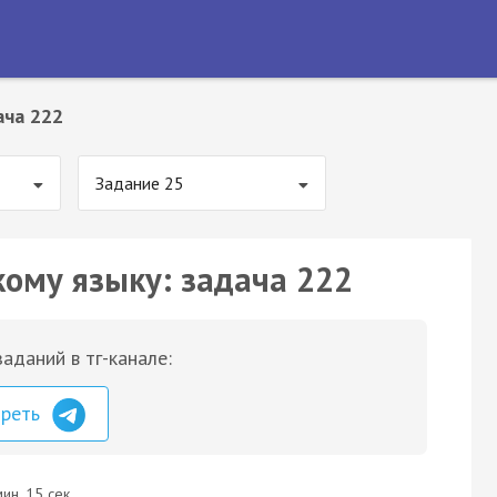
ача 222
Задание 25
кому языку: задача 222
аданий в тг-канале:
треть
ин. 15 сек.