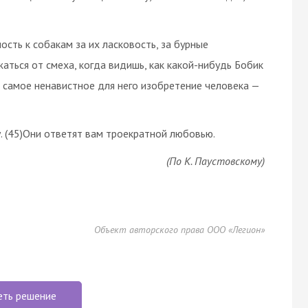
ость к собакам за их ласковость, за бурные
ться от смеха, когда видишь, как какой-нибудь Бобик
ь самое ненавистное для него изобретение человека —
у. (45)Они ответят вам троекратной любовью.
(По К. Паустовскому)
Объект авторского права ООО «Легион»
еть решение