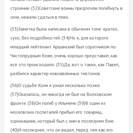
строение. (32)Советские воины предпочли погибнуть в
огне, нежели сдаться в плен.
(33)Заметка была написана в обычном тоне: кратко,
сухо, без подробностей. (34)Но я, для которого
младший лейтенант Аршанский был соратником по
Чистопрудным боям, очень хорошо представил, как
всё это происходило. (35)Да, вот о таких, как Павел,
разбился характер новоявленных тевтонов.
(36)О судьбе Коли я узнал несколько позже.
(37)Оказалось, он никогда не был на Волховском
фронте. (38)Он погиб у Ильменя. (39)В один из
московских госпиталей прибыл его товарищ,
однокашник, который был с ним в последнем бою.
(40)И последнее, что он видел, перед тем как его