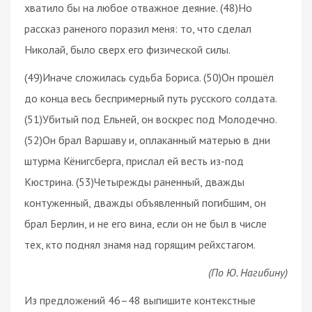
хватило бы на любое отважное деяние. (48)Но
рассказ раненого поразил меня: то, что сделал
Николай, было сверх его физической силы.
(49)Иначе сложилась судьба Бориса. (50)Он прошёл
до конца весь беспримерный путь русского солдата.
(51)Убитый под Ельней, он воскрес под Молодечно.
(52)Он брал Варшаву и, оплаканный матерью в дни
штурма Кёнигсберга, прислал ей весть из-под
Кюстрина. (53)Четырежды раненный, дважды
контуженный, дважды объявленный погибшим, он
брал Берлин, и не его вина, если он не был в числе
тех, кто поднял знамя над горящим рейхстагом.
(По Ю. Нагибину)
Из предложений 46–48 выпишите контекстные