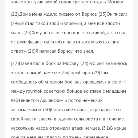
после контузии зимой сорок третьего года в Москву.
(22)Дома меня ждало письмо от Бориса. (23)Он писал:
(24)«Я стал такой злой и упрямый, а мне всё злости
мало. (25)Хочу знать всё про вас: кто живой, а кто пал
от руки фашистов, чтоб и за эти жизни взять с них
ответ». (26)Я написал Борису, что знал.
(27)Павел пал в боях за Москву. (28)Его имя значилось
в коротенькой заметке Информбюро. (29)Там
сообщалось об упорном бое, разгоревшемся в селе Н.
между группой советских бойцов во главе с младшим
лейтенантом Аршанским и ротой немецких
автоматчиков. (30)Советские воины, отрезанные от
своей части, засели в здании сельсовета и в течение
нескольких часов отражали атаки немцев. (31)В конце
концов немцам удалось поджечь деревянное