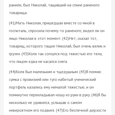
ранили, был Николай, тащивший на спине раненого
товарища.
(41)Мать Николая, пришедшая вместе со мной в
госпиталь, спросила почему-то раненого, видел ли он
лицо Николая в этот момент. (42)Нет, сказал тот,
товарищ, которого тащил Николай, был очень велик и
грузен. (43)Коля так согнулся под тяжестью его тела,
что лицом едва не касался снега.
(44)Коля был маленьким и тщедушным. (45)Я помню:
сумка с провизией или туго набитый ученический
портфель казались ему немалой тяжестью, и он
поминутно перекладывал ношу из руки в руку. (46)Я бы
нисколько не удивился, услышав о самом
невероятном его подвиге. (47)Его беспечной дерзости