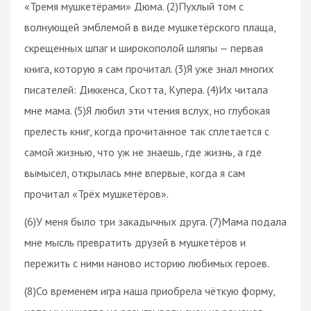
«Тремя мушкетёрами» Дюма. (2)Пухлый том с
волнующей эмблемой в виде мушкетёрского плаща,
скрещенных шпаг и широкополой шляпы — первая
книга, которую я сам прочитал. (3)Я уже знал многих
писателей: Диккенса, Скотта, Купера. (4)Их читала
мне мама. (5)Я любил эти чтения вслух, но глубокая
прелесть книг, когда прочитанное так сплетается с
самой жизнью, что уж не знаешь, где жизнь, а где
вымысел, открылась мне впервые, когда я сам
прочитал «Трёх мушкетёров».
(6)У меня было три закадычных друга. (7)Мама подала
мне мысль превратить друзей в мушкетёров и
пережить с ними наново историю любимых героев.
(8)Со временем игра наша приобрела чёткую форму,