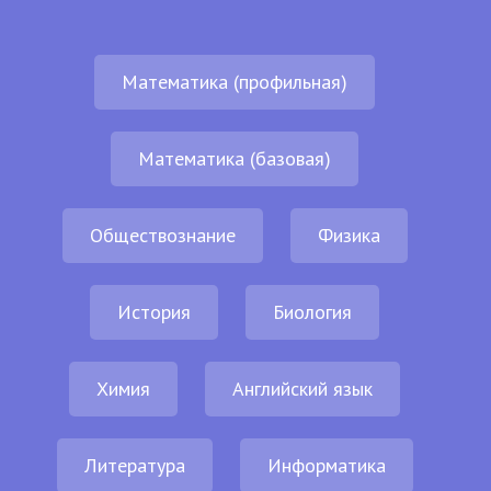
Математика (профильная)
Математика (базовая)
Обществознание
Физика
История
Биология
Химия
Английский язык
Литература
Информатика