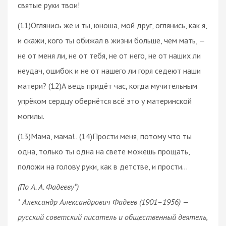
святые руки твои!
(11)Оглянись же и ты, юноша, мой друг, оглянись, как я,
и скажи, кого ты обижал в жизни больше, чем мать, —
не от меня ли, не от тебя, не от него, не от наших ли
неудач, ошибок и не от нашего ли горя седеют наши
матери? (12)А ведь придёт час, когда мучительным
упрёком сердцу обернётся всё это у материнской
могилы.
(13)Мама, мама!.. (14)Прости меня, потому что ты
одна, только ты одна на свете можешь прощать,
положи на голову руки, как в детстве, и прости...
(По А. А. Фадееву*)
* Александр Александрович Фадеев (1901–1956) —
русский советский писатель и общественный деятель,