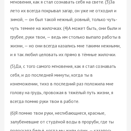
мгновения, как я стал сознавать себя на свете. (3)За
лето их всегда покрывал загар, он уже не отходил и
зимой, — он был такой нежный, ровный, только чуть-
чуть темнее на жилочках. (4)А может быть, они были и
грубее, руки твои, — ведь им столько выпало работы в
жизни, — но они всегда казались мне такими нежными,
и я так любил целовать их прямо в тёмные жилочки.
(5)Да, с того самого мгновения, как я стал сознавать
себя, и до последней минуты, когда ты в
изнеможении, тихо в последний раз положила мне
голову на грудь, провожая в тяжёлый путь жизни, я
всегда помню руки твои в работе.
(6)Я помню твои руки, несгибающиеся, красные,
залубеневшие от студёной воды в проруби, где ты
полоскала бельё, когда мы жили одни, — казалось,