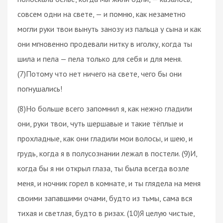
совсем одни на свете, — и помню, как незаметно
могли руки твои вынуть занозу из пальца у сына и как
они мгновенно продевали нитку в иголку, когда ты
шила и пела — пела только для себя и для меня.
(7)Потому что нет ничего на свете, чего бы они
погнушались!
(8)Но больше всего запомнил я, как нежно гладили
они, руки твои, чуть шершавые и такие тёплые и
прохладные, как они гладили мои волосы, и шею, и
грудь, когда я в полусознании лежал в постели. (9)И,
когда бы я ни открыл глаза, ты была всегда возле
меня, и ночник горел в комнате, и ты глядела на меня
своими запавшими очами, будто из тьмы, сама вся
тихая и светлая, будто в ризах. (10)Я целую чистые,