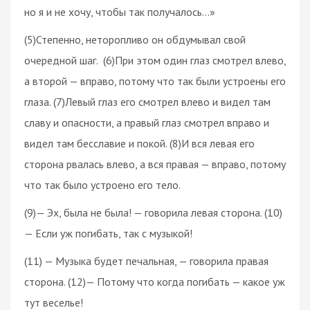
но я и не хочу, чтобы так получалось…»
(5)Степенно, неторопливо он обдумывал свой
очередной шаг. (6)При этом один глаз смотрел влево,
а второй — вправо, потому что так были устроены его
глаза. (7)Левый глаз его смотрел влево и видел там
славу и опасности, а правый глаз смотрел вправо и
видел там бесславие и покой. (8)И вся левая его
сторона рвалась влево, а вся правая — вправо, потому
что так было устроено его тело.
(9)— Эх, была не была! — говорила левая сторона. (10)
— Если уж погибать, так с музыкой!
(11) — Музыка будет печальная, — говорила правая
сторона. (12)— Потому что когда погибать — какое уж
тут веселье!