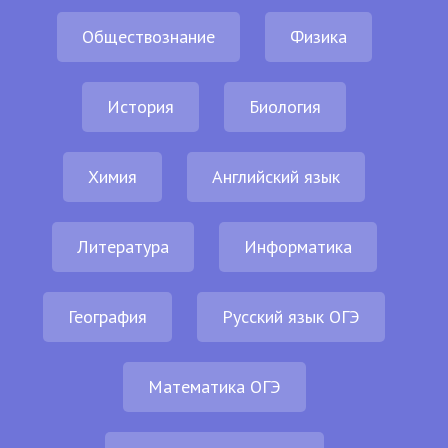
Обществознание
Физика
История
Биология
Химия
Английский язык
Литература
Информатика
География
Русский язык ОГЭ
Математика ОГЭ