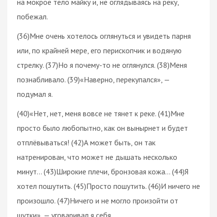
на мокрое тело майку и, не оглядываясь на реку,
побежал.
(36)Мне очень хотелось оглянуться и увидеть парня
или, по крайней мере, его перископчик и водяную
стрелку. (37)Но я почему-то не оглянулся. (38)Меня
познабливало. (39)«Наверно, перекупался», —
подумал я.
(40)«Нет, нет, меня вовсе не тянет к реке. (41)Мне
просто было любопытно, как он вынырнет и будет
отплёвываться! (42)А может быть, он так
натренирован, что может не дышать несколько
минут… (43)Широкие плечи, бронзовая кожа… (44)Я
хотел пошутить. (45)Просто пошутить. (46)И ничего не
произошло. (47)Ничего и не могло произойти от
шутки», — уговаривал я себя.