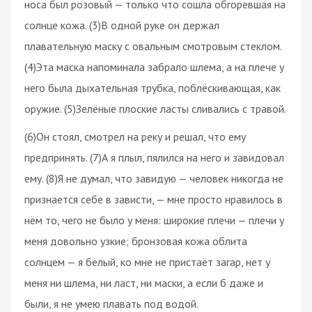
носа был розовый — только что сошла обгоревшая на
солнце кожа. (3)В одной руке он держал
плавательную маску с овальным смотровым стеклом.
(4)Эта маска напоминала забрало шлема, а на плече у
него была дыхательная трубка, поблёскивающая, как
оружие. (5)Зелёные плоские ласты сливались с травой.
(6)Он стоял, смотрел на реку и решал, что ему
предпринять. (7)А я плыл, пялился на него и завидовал
ему. (8)Я не думал, что завидую — человек никогда не
признается себе в зависти, — мне просто нравилось в
нём то, чего не было у меня: широкие плечи — плечи у
меня довольно узкие; бронзовая кожа облита
солнцем — я белый, ко мне не пристаёт загар, нет у
меня ни шлема, ни ласт, ни маски, а если б даже и
были, я не умею плавать под водой.