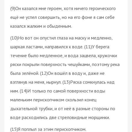
(9)Он казался мне героем, хотя ничего героического
ещё не успел совершить, но на его фоне я сам себе
казался жалким и обыденным.
(10)Но вот он опустил глаза на маску и медленно,
шаркая ластами, направился к воде. (11)У берега
течение было медленное, и вода зацвела, кружочки
ряски покрыли поверхность чешуйками, поэтому река
была зелёной. (12)Он вошёл в воду и, даже не
взглянув на меня, нырнул. (13)Ряска сомкнулась над
ним. (14)И только по самой поверхности воды
маленьким перископчиком скользил конец
дыхательной трубки, и от неё в разные стороны по
воде расходились две стреловидные морщинки.
(15)Я поплыл за этим перископчиком.