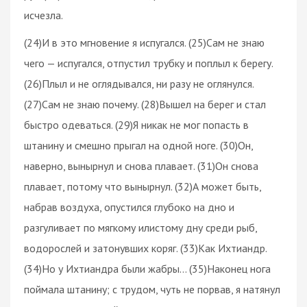
исчезла.
(24)И в это мгновение я испугался. (25)Сам не знаю
чего — испугался, отпустил трубку и поплыл к берегу.
(26)Плыл и не оглядывался, ни разу не оглянулся.
(27)Сам не знаю почему. (28)Вышел на берег и стал
быстро одеваться. (29)Я никак не мог попасть в
штанину и смешно прыгал на одной ноге. (30)Он,
наверно, вынырнул и снова плавает. (31)Он снова
плавает, потому что вынырнул. (32)А может быть,
набрав воздуха, опустился глубоко на дно и
разгуливает по мягкому илистому дну среди рыб,
водорослей и затонувших коряг. (33)Как Ихтиандр.
(34)Но у Ихтиандра были жабры… (35)Наконец нога
поймала штанину; с трудом, чуть не порвав, я натянул