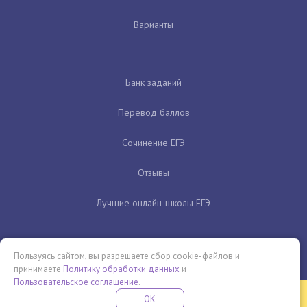
Варианты
Банк заданий
Перевод баллов
Сочинение ЕГЭ
Отзывы
Лучшие онлайн-школы ЕГЭ
Пользуясь сайтом, вы разрешаете сбор cookie-файлов и
принимаете
Политику обработки данных
и
Пользовательское соглашение
.
Бесплатная летняя школа
OK
ПОДРОБНЕЕ