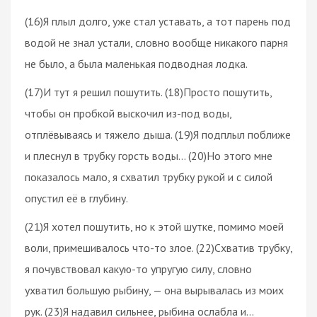
(16)Я плыл долго, уже стал уставать, а тот парень под
водой не знал устали, словно вообще никакого парня
не было, а была маленькая подводная лодка.
(17)И тут я решил пошутить. (18)Просто пошутить,
чтобы он пробкой выскочил из-под воды,
отплёвываясь и тяжело дыша. (19)Я подплыл поближе
и плеснул в трубку горсть воды… (20)Но этого мне
показалось мало, я схватил трубку рукой и с силой
опустил её в глубину.
(21)Я хотел пошутить, но к этой шутке, помимо моей
воли, примешивалось что-то злое. (22)Схватив трубку,
я почувствовал какую-то упругую силу, словно
ухватил большую рыбину, — она вырывалась из моих
рук. (23)Я надавил сильнее, рыбина ослабла и…