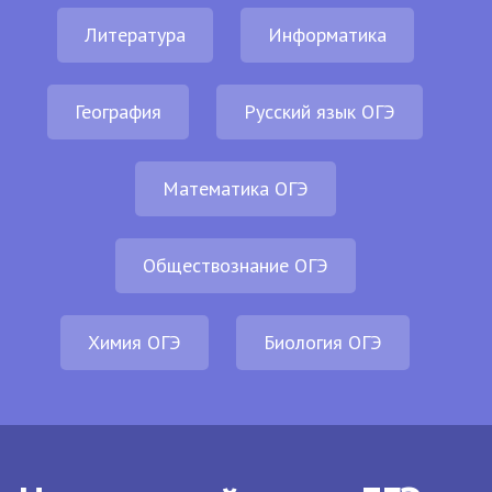
Литература
Информатика
География
Русский язык ОГЭ
Математика ОГЭ
Обществознание ОГЭ
Химия ОГЭ
Биология ОГЭ